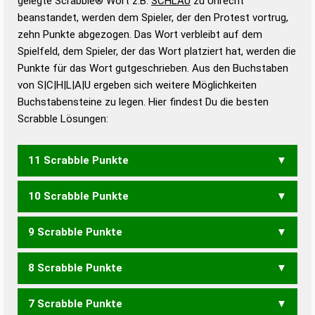
gelegte Scrabble® Wort z.B.
SCHLAU
zu Unrecht
beanstandet, werden dem Spieler, der den Protest vortrug,
Duden – Standardwerk in 12 Bänden
zehn Punkte abgezogen. Das Wort verbleibt auf dem
Duden – Richtiges und gutes
Spielfeld, dem Spieler, der das Wort platziert hat, werden die
Deutsch
Punkte für das Wort gutgeschrieben. Aus den Buchstaben
von S|C|H|L|A|U ergeben sich weitere Möglichkeiten
Duden – Die deutsche Grammatik
Buchstabensteine zu legen. Hier findest Du die besten
Duden – Deutsches
Scrabble Lösungen:
Universalwörterbuch
11 Scrabble Punkte
10 Scrabble Punkte
LAUCHS
LAUSCH
9 Scrabble Punkte
LACHS
LASCH
LAUCH
LUCHS
SCHAL
SCHUL
8 Scrabble Punkte
LACH
LUCH
CLAUS
SCHAU
7 Scrabble Punkte
ACHS
ASCH
AUCH
CASH
SUCH
UCHA