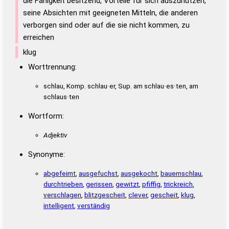
die Fähigkeit besitzend, Vorteile für sich auszunutzen,
seine Absichten mit geeigneten Mitteln, die anderen
verborgen sind oder auf die sie nicht kommen, zu
erreichen
klug
Worttrennung:
schlau, Komp. schlau·er, Sup. am schlau·es·ten, am
schlaus·ten
Wortform:
Adjektiv
Synonyme:
abgefeimt
,
ausgefuchst
,
ausgekocht
,
bauernschlau
,
durchtrieben
,
gerissen
,
gewitzt
,
pfiffig
,
trickreich
,
verschlagen
,
blitzgescheit
,
clever
,
gescheit
,
klug
,
intelligent
,
verständig