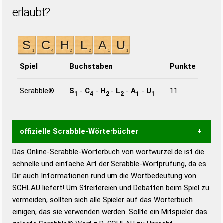
erlaubt?
Spiel
Buchstaben
Punkte
Scrabble®
S
-
C
-
H
-
L
-
A
-
U
11
1
4
2
2
1
1
offizielle Scrabble-Wörterbücher
Das Online-Scrabble-Wörterbuch von wortwurzel.de ist die
Wortwurzel liefert mit Hilfe eines semantischen
schnelle und einfache Art der Scrabble-Wortprüfung, da es
Wortanalyse-Algorithmus gute Anhaltspunkte zu
Dir auch Informationen rund um die Wortbedeutung von
Wortbedeutung, Worttrennung und Wortform, um die
SCHLAU liefert! Um Streitereien und Debatten beim Spiel zu
Gültigkeit eines Wortes für das Scrabble-Spiel zu
vermeiden, sollten sich alle Spieler auf das Wörterbuch
bestimmen!
zugelassene Turnier Scrabble-
einigen, das sie verwenden werden. Sollte ein Mitspieler das
Wörterbücher sind: