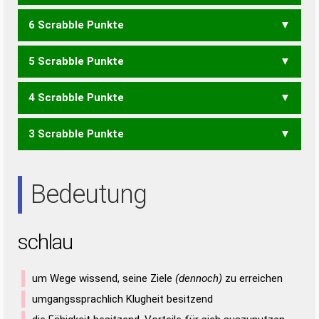
6 Scrabble Punkte
ACH
5 Scrabble Punkte
CSU
HALS
HULA
SUHL
4 Scrabble Punkte
ALUS
AULS
HAUS
LAUS
3 Scrabble Punkte
AHS
ALS
ALU
AUL
HAU
LAS
LUS
SAH
AUS
SAU
USA
Bedeutung
schlau
um Wege wissend, seine Ziele
(dennoch)
zu erreichen
umgangssprachlich Klugheit besitzend