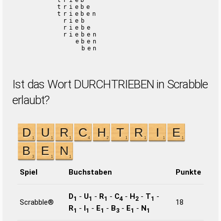
trieb
triebe
trieben
rieb
riebe
rieben
eben
ben
Ist das Wort DURCHTRIEBEN in Scrabble
erlaubt?
Spiel
Buchstaben
Punkte
D
-
U
-
R
-
C
-
H
-
T
-
1
1
1
4
2
1
Scrabble®
18
R
-
I
-
E
-
B
-
E
-
N
1
1
1
3
1
1