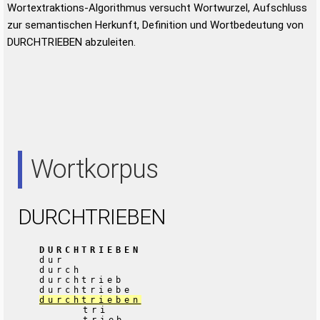
Wortextraktions-Algorithmus versucht Wortwurzel, Aufschluss
zur semantischen Herkunft, Definition und Wortbedeutung von
DURCHTRIEBEN abzuleiten.
Wortkorpus
DURCHTRIEBEN
DURCHTRIEBEN
dur
durch
durchtrieb
durchtriebe
durchtrieben
tri