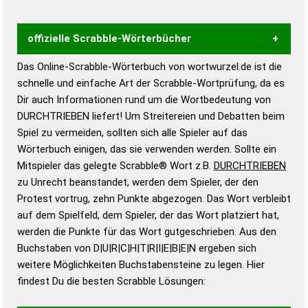
offizielle Scrabble-Wörterbücher
Das Online-Scrabble-Wörterbuch von wortwurzel.de ist die
Wortwurzel liefert mit Hilfe eines semantischen
schnelle und einfache Art der Scrabble-Wortprüfung, da es
Wortanalyse-Algorithmus gute Anhaltspunkte zu
Dir auch Informationen rund um die Wortbedeutung von
Wortbedeutung, Worttrennung und Wortform, um die
DURCHTRIEBEN liefert! Um Streitereien und Debatten beim
Gültigkeit eines Wortes für das Scrabble-Spiel zu
Spiel zu vermeiden, sollten sich alle Spieler auf das
bestimmen!
zugelassene Turnier Scrabble-
Wörterbuch einigen, das sie verwenden werden. Sollte ein
Wörterbücher sind:
Mitspieler das gelegte Scrabble® Wort z.B.
DURCHTRIEBEN
zu Unrecht beanstandet, werden dem Spieler, der den
Duden – Standardwerk in 12 Bänden
Protest vortrug, zehn Punkte abgezogen. Das Wort verbleibt
Duden – Richtiges und gutes
auf dem Spielfeld, dem Spieler, der das Wort platziert hat,
Deutsch
werden die Punkte für das Wort gutgeschrieben. Aus den
Buchstaben von D|U|R|C|H|T|R|I|E|B|E|N ergeben sich
Duden – Die deutsche Grammatik
weitere Möglichkeiten Buchstabensteine zu legen. Hier
Duden – Deutsches
findest Du die besten Scrabble Lösungen:
Universalwörterbuch