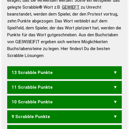
einigen, das sie verwenden werden. Sollte ein Mitspieler das
Wörterbücher sind:
gelegte Scrabble® Wort z.B.
GEWIEFT
zu Unrecht
beanstandet, werden dem Spieler, der den Protest vortrug,
Duden – Standardwerk in 12 Bänden
zehn Punkte abgezogen. Das Wort verbleibt auf dem
Duden – Richtiges und gutes
Spielfeld, dem Spieler, der das Wort platziert hat, werden die
Deutsch
Punkte für das Wort gutgeschrieben. Aus den Buchstaben
von G|E|W|I|E|F|T ergeben sich weitere Möglichkeiten
Duden – Die deutsche Grammatik
Buchstabensteine zu legen. Hier findest Du die besten
Duden – Deutsches
Scrabble Lösungen:
Universalwörterbuch
13 Scrabble Punkte
11 Scrabble Punkte
GEWEIFT
10 Scrabble Punkte
WEIFET
WEIFTE
9 Scrabble Punkte
WEFTE
WEIFE
WEIFT
GEFEIT