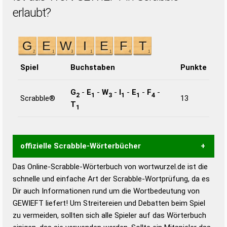
erlaubt?
Spiel
Buchstaben
Punkte
G
-
E
-
W
-
I
-
E
-
F
-
2
1
3
1
1
4
Scrabble®
13
T
1
offizielle Scrabble-Wörterbücher
Das Online-Scrabble-Wörterbuch von wortwurzel.de ist die
Wortwurzel liefert mit Hilfe eines semantischen
schnelle und einfache Art der Scrabble-Wortprüfung, da es
Wortanalyse-Algorithmus gute Anhaltspunkte zu
Dir auch Informationen rund um die Wortbedeutung von
Wortbedeutung, Worttrennung und Wortform, um die
GEWIEFT liefert! Um Streitereien und Debatten beim Spiel
Gültigkeit eines Wortes für das Scrabble-Spiel zu
zu vermeiden, sollten sich alle Spieler auf das Wörterbuch
bestimmen!
zugelassene Turnier Scrabble-