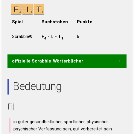
Spiel
Buchstaben
Punkte
Scrabble®
F
-
I
-
T
6
4
1
1
offizielle Scrabble-Wörterbücher
Wortwurzel liefert mit Hilfe eines semantischen
Bedeutung
Wortanalyse-Algorithmus gute Anhaltspunkte zu
Wortbedeutung, Worttrennung und Wortform, um die
Gültigkeit eines Wortes für das Scrabble-Spiel zu
fit
bestimmen!
zugelassene Turnier Scrabble-
Wörterbücher sind:
in guter gesundheitlicher, sportlicher, physischer,
Duden – Standardwerk in 12 Bänden
psychischer Verfassung sein, gut vorbereitet sein