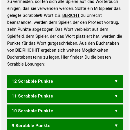
zu vermeiden, sollten sich alle Spieler auf das Wörterbuch
bestimmen!
zugelassene Turnier Scrabble-
einigen, das sie verwenden werden. Sollte ein Mitspieler das
Wörterbücher sind:
gelegte Scrabble® Wort z.B.
BERICHT
zu Unrecht
beanstandet, werden dem Spieler, der den Protest vortrug,
Duden – Standardwerk in 12 Bänden
zehn Punkte abgezogen. Das Wort verbleibt auf dem
Duden – Richtiges und gutes
Spielfeld, dem Spieler, der das Wort platziert hat, werden die
Deutsch
Punkte für das Wort gutgeschrieben. Aus den Buchstaben
von B|E|R|I|C|H|T ergeben sich weitere Möglichkeiten
Duden – Die deutsche Grammatik
Buchstabensteine zu legen. Hier findest Du die besten
Duden – Deutsches
Scrabble Lösungen:
Universalwörterbuch
12 Scrabble Punkte
11 Scrabble Punkte
BEICHT
BRECHT
BRICHT
10 Scrabble Punkte
BRICH
9 Scrabble Punkte
REICHT
RICHTE
RIECHT