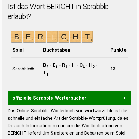
Ist das Wort BERICHT in Scrabble
erlaubt?
Spiel
Buchstaben
Punkte
B
-
E
-
R
-
I
-
C
-
H
-
3
1
1
1
4
2
Scrabble®
13
T
1
offizielle Scrabble-Wörterbücher
Das Online-Scrabble-Wörterbuch von wortwurzel.de ist die
Wortwurzel liefert mit Hilfe eines semantischen
schnelle und einfache Art der Scrabble-Wortprüfung, da es
Wortanalyse-Algorithmus gute Anhaltspunkte zu
Dir auch Informationen rund um die Wortbedeutung von
Wortbedeutung, Worttrennung und Wortform, um die
BERICHT liefert! Um Streitereien und Debatten beim Spiel
Gültigkeit eines Wortes für das Scrabble-Spiel zu