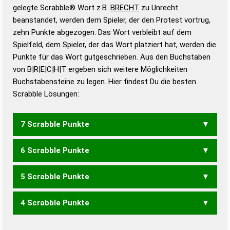
Wörterbücher sind:
gelegte Scrabble® Wort z.B.
BRECHT
zu Unrecht
beanstandet, werden dem Spieler, der den Protest vortrug,
Duden – Standardwerk in 12 Bänden
zehn Punkte abgezogen. Das Wort verbleibt auf dem
Duden – Richtiges und gutes
Spielfeld, dem Spieler, der das Wort platziert hat, werden die
Deutsch
Punkte für das Wort gutgeschrieben. Aus den Buchstaben
von B|R|E|C|H|T ergeben sich weitere Möglichkeiten
Duden – Die deutsche Grammatik
Buchstabensteine zu legen. Hier findest Du die besten
Duden – Deutsches
Scrabble Lösungen:
Universalwörterbuch
7 Scrabble Punkte
6 Scrabble Punkte
HEBT
HERB
5 Scrabble Punkte
CER
HEB
ERBT
4 Scrabble Punkte
BET
ERB
EHRT