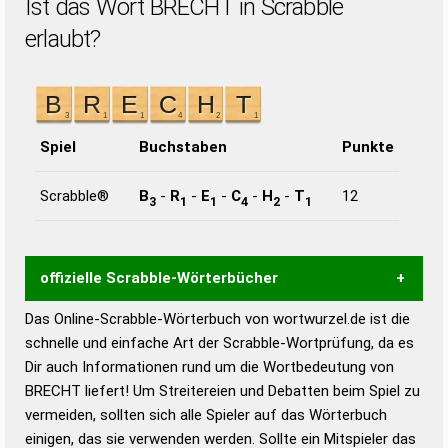
Ist das Wort BRECHT in Scrabble
erlaubt?
Spiel
Buchstaben
Punkte
Scrabble®
B
-
R
-
E
-
C
-
H
-
T
12
3
1
1
4
2
1
offizielle Scrabble-Wörterbücher
Das Online-Scrabble-Wörterbuch von wortwurzel.de ist die
Wortwurzel liefert mit Hilfe eines semantischen
schnelle und einfache Art der Scrabble-Wortprüfung, da es
Wortanalyse-Algorithmus gute Anhaltspunkte zu
Dir auch Informationen rund um die Wortbedeutung von
Wortbedeutung, Worttrennung und Wortform, um die
BRECHT liefert! Um Streitereien und Debatten beim Spiel zu
Gültigkeit eines Wortes für das Scrabble-Spiel zu
vermeiden, sollten sich alle Spieler auf das Wörterbuch
bestimmen!
zugelassene Turnier Scrabble-
einigen, das sie verwenden werden. Sollte ein Mitspieler das