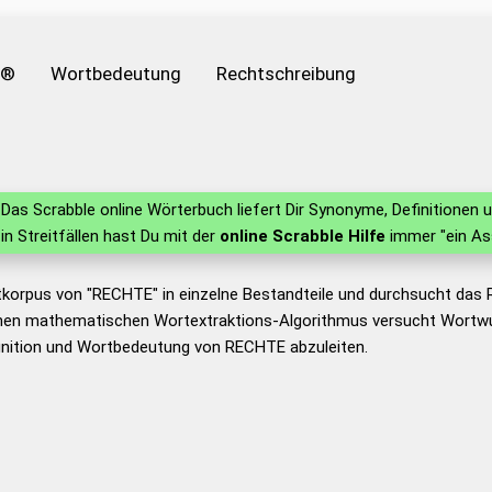
e®
Wortbedeutung
Rechtschreibung
Das Scrabble online Wörterbuch liefert Dir Synonyme, Definitione
 in Streitfällen hast Du mit der
online Scrabble Hilfe
immer "ein As
tkorpus von "RECHTE" in einzelne Bestandteile und durchsucht das
nen mathematischen Wortextraktions-Algorithmus versucht Wortwu
inition und Wortbedeutung von RECHTE abzuleiten.