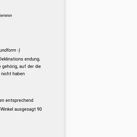
 feminin
rundform -)
 Deklinations endung;
 gehörig, auf der die
 nicht haben
en entsprechend
 Winkel ausgesagt 90