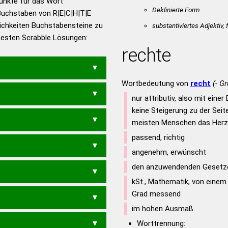
Punkte für das Wort
utsch
Deklinierte Form
Buchstaben von R|E|C|H|T|E
ichkeiten Buchstabensteine zu
en – Die deutsche Grammatik
substantiviertes Adjektiv,
 besten Scrabble Lösungen:
en – Deutsches
rechte
Wortbedeutung von
recht
(- G
nur attributiv, also mit einer
keine Steigerung zu der Seite
meisten Menschen das Herz
passend, richtig
angenehm, erwünscht
den anzuwendenden Gesetz
ER
kSt., Mathematik, von einem
Grad messend
REHE
im hohen Ausmaß
Worttrennung:
REET
TEER