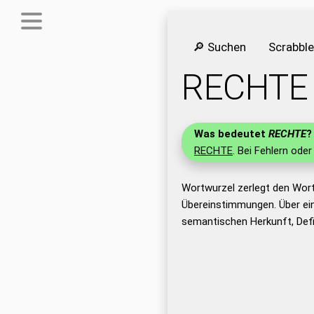
🔎 Suchen
Scrabbl
RECHTE
Was bedeutet
RECHTE
?
RECHTE
. Bei Fehlern oder
Wortwurzel zerlegt den Wor
Übereinstimmungen. Über ei
semantischen Herkunft, Def