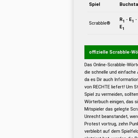
Spiel
Buchst
R
-
E
1
1
Scrabble®
E
1
offizielle Scrabble-W
Das Online-Scrabble-Wörte
Wortwurzel liefert mit 
die schnelle und einfache
Wortanalyse-Algorithmu
da es Dir auch Informati
Wortbedeutung, Worttr
von RECHTE liefert! Um St
Gültigkeit eines Wortes 
Spiel zu vermeiden, sollten
bestimmen!
zugelassene
Wörterbuch einigen, das s
Wörterbücher sind:
Mitspieler das gelegte Sc
Unrecht beanstandet, werd
Dud
Protest vortrug, zehn Pu
Bä
verbleibt auf dem Spielfel
Dud