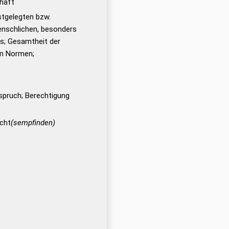
haft
stgelegten bzw.
nschlichen, besonders
ns; Gesamtheit der
en Normen;
spruch; Berechtigung
echt
(sempfinden)