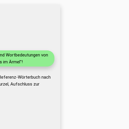
n und Wortbedeutungen von
s im Ärmel"!
 Referenz-Wörterbuch nach
rzel, Aufschluss zur