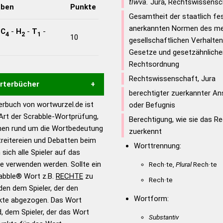
tlwva.
Jura, Rechtswissensc
aben
Punkte
Gesamtheit der staatlich fe
anerkannten Normen des me
-
C
-
H
-
T
-
4
2
1
10
gesellschaftlichen Verhalte
Gesetze und gesetzähnlich
Rechtsordnung
Rechtswissenschaft, Jura
örterbücher
berechtigter zuerkannter An
rbuch von wortwurzel.de ist
oder Befugnis
Hilfe eines semantischen
 Art der Scrabble-Wortprüfung,
Berechtigung, wie sie das R
s gute Anhaltspunkte zu
onen rund um die Wortbedeutung
zuerkennt
ennung und Wortform, um die
reitereien und Debatten beim
Worttrennung:
für das Scrabble-Spiel zu
 sich alle Spieler auf das
 Turnier Scrabble-
ie verwenden werden. Sollte ein
Rech·te,
Plural
Rech·te
rabble® Wort z.B.
RECHTE
zu
Rech·te
en dem Spieler, der den
en – Standardwerk in 12
Wortform:
nkte abgezogen. Das Wort
nden
d, dem Spieler, der das Wort
Substantiv
en – Richtiges und gutes