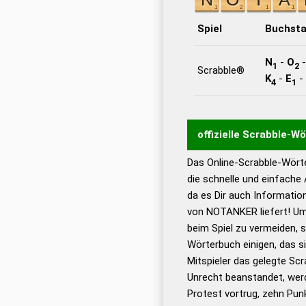
Spiel
Buchst
N
-
O
1
2
Scrabble®
K
-
E
-
4
1
offizielle Scrabble-W
Das Online-Scrabble-Wörte
Wortwurzel liefert mit 
die schnelle und einfache
Wortanalyse-Algorithmu
da es Dir auch Informati
Wortbedeutung, Worttr
von NOTANKER liefert! Um
Gültigkeit eines Wortes 
beim Spiel zu vermeiden, so
bestimmen!
zugelassene
Wörterbuch einigen, das s
Wörterbücher sind:
Mitspieler das gelegte Sc
Unrecht beanstandet, werd
Dud
Protest vortrug, zehn Pu
Bä