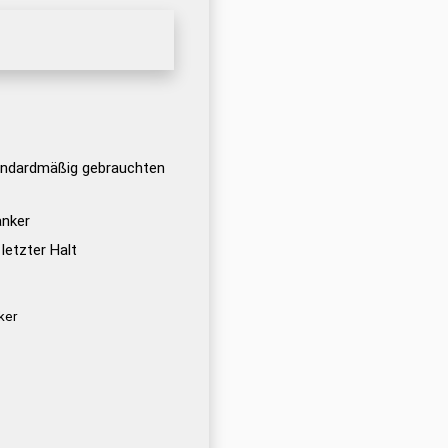
tandardmäßig gebrauchten
anker
letzter Halt
ker