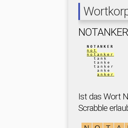
Wortkor
NOTANKE
NOTANKER
not
notanker
tank
tanke
tanker
anke
anker
Ist das Wort
Scrabble erlau