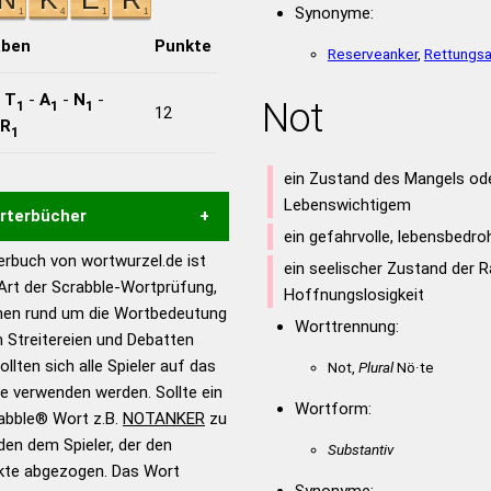
Synonyme:
aben
Punkte
Reserveanker
,
Rettungsa
-
T
-
A
-
N
-
Not
1
1
1
12
R
1
ein Zustand des Mangels od
Lebenswichtigem
örterbücher
ein gefahrvolle, lebensbedro
rbuch von wortwurzel.de ist
ein seelischer Zustand der R
Hilfe eines semantischen
 Art der Scrabble-Wortprüfung,
Hoffnungslosigkeit
s gute Anhaltspunkte zu
onen rund um die Wortbedeutung
Worttrennung:
ennung und Wortform, um die
 Streitereien und Debatten
für das Scrabble-Spiel zu
llten sich alle Spieler auf das
Not,
Plural
Nö·te
 Turnier Scrabble-
ie verwenden werden. Sollte ein
Wortform:
rabble® Wort z.B.
NOTANKER
zu
en dem Spieler, der den
en – Standardwerk in 12
Substantiv
nkte abgezogen. Das Wort
nden