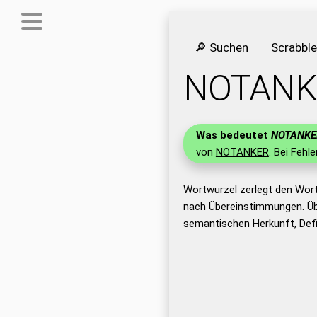
🔎 Suchen
Scrabbl
NOTANK
Was bedeutet
NOTANKE
von
NOTANKER
. Bei Fehl
Wortwurzel zerlegt den Wor
nach Übereinstimmungen. Üb
semantischen Herkunft, Def