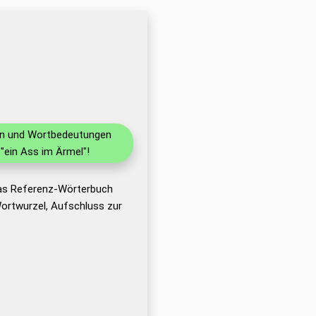
nen und Wortbedeutungen
"ein Ass im Ärmel"!
das Referenz-Wörterbuch
ortwurzel, Aufschluss zur