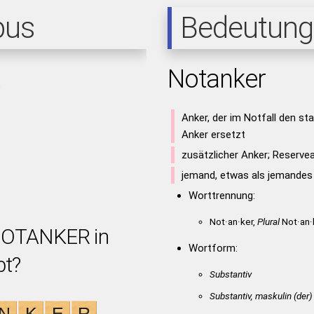
pus
Bedeutung
R
Notanker
Anker, der im Notfall den s
Anker ersetzt
zusätzlicher Anker; Reserve
jemand, etwas als jemandes 
Worttrennung:
Not·an·ker,
Plural
Not·an·
 NOTANKER in
Wortform:
bt?
Substantiv
Substantiv, maskulin
(der)