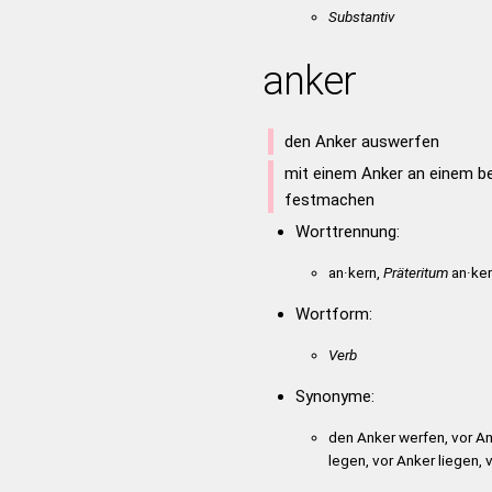
Substantiv
anker
den Anker auswerfen
mit einem Anker an einem b
festmachen
Worttrennung:
an·kern,
Präteritum
an·ker
Wortform:
Verb
Synonyme:
den Anker werfen, vor An
legen, vor Anker liegen, 