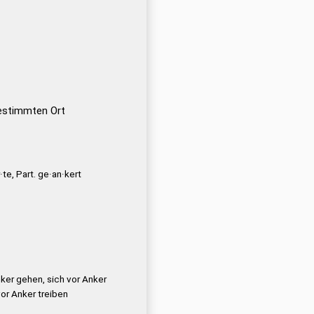
estimmten Ort
·te, Part. ge·an·kert
ker gehen, sich vor Anker
vor Anker treiben