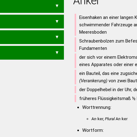
Anker
EN
RANKET
RANKTE
ATER
KENNT
KERNT
KRANE
E
AKTE
KANN
KANT
KARE
REKTA
RENKT
TRANK
N
KERN
KNET
KRAN
KREN
Eisenhaken an einer langen 
TEAK
AORTEN
NATRON
ANTON
NORNE
NOTAR
schwimmender Fahrzeuge am
RN
ROTEN
TENNO
TENOR
Meeresboden
TONNE
TOREN
RANNTE
E
NOTE
ORTE
ROTE
TARO
Schraubenbolzen zum Befes
TEN
RANNT
RATEN
RENNT
Fundamenten
TRANE
TRENN
T
TAO
TON
TOR
ANNE
ANTE
der sich vor einem Elektrom
N
RATE
RENN
TANN
TARN
eines Apparates oder einer 
NET
RAN
RAT
REN
ein Bauteil, das eine zugsic
(Verankerung)
von zwei Baute
der Doppelhebel in der Uhr, 
früheres Flüssigkeitsmaß ½ 
Worttrennung:
An·ker,
Plural
An·ker
Wortform: