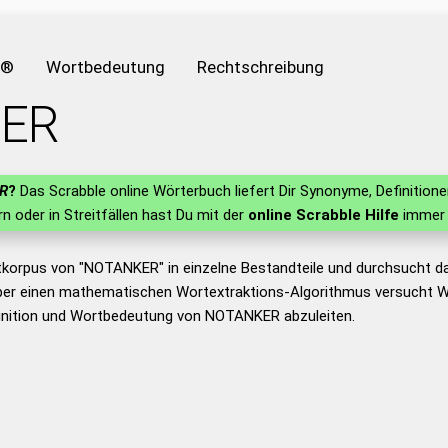
e®
Wortbedeutung
Rechtschreibung
ER
R
?
Das Scrabble online Wörterbuch liefert Dir Synonyme, Definitio
ern oder in Streitfällen hast Du mit der
online Scrabble Hilfe
immer 
tkorpus von "NOTANKER" in einzelne Bestandteile und durchsucht 
er einen mathematischen Wortextraktions-Algorithmus versucht W
inition und Wortbedeutung von NOTANKER abzuleiten.