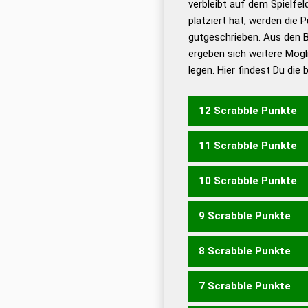
verbleibt auf dem Spielfel
Dud
platziert hat, werden die 
De
gutgeschrieben. Aus den 
ergeben sich weitere Mögl
Dud
legen. Hier findest Du die
Dud
Universalwörterbuch
12 Scrabble Punkte
11 Scrabble Punkte
KANTOREN
KARTONEN
10 Scrabble Punkte
KANTONE
KARTONE
KO
ORKANEN
9 Scrabble Punkte
KANONE
KANTON
KAN
KONNTE
KONTEN
KON
8 Scrabble Punkte
KORANE
KORNEA
KORN
KANON
KETON
KNOTE
KRONEN
KROTEN
NEKT
KORNE
KOTEN
KRONE
KANTERN
KRANTEN
RA
7 Scrabble Punkte
ANKERN
ANKERT
KANN
KARO
KNOT
KORE
KOR
KARNEN
KARTEN
KATE
AKNEN
AKTEN
ANKEN