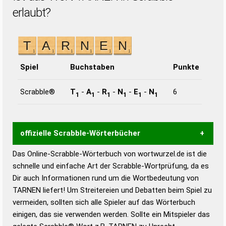
erlaubt?
Spiel
Buchstaben
Punkte
Scrabble®
T
-
A
-
R
-
N
-
E
-
N
6
1
1
1
1
1
1
offizielle Scrabble-Wörterbücher
Das Online-Scrabble-Wörterbuch von wortwurzel.de ist die
Wortwurzel liefert mit Hilfe eines semantischen
schnelle und einfache Art der Scrabble-Wortprüfung, da es
Wortanalyse-Algorithmus gute Anhaltspunkte zu
Dir auch Informationen rund um die Wortbedeutung von
Wortbedeutung, Worttrennung und Wortform, um die
TARNEN liefert! Um Streitereien und Debatten beim Spiel zu
Gültigkeit eines Wortes für das Scrabble-Spiel zu
vermeiden, sollten sich alle Spieler auf das Wörterbuch
bestimmen!
zugelassene Turnier Scrabble-
einigen, das sie verwenden werden. Sollte ein Mitspieler das
Wörterbücher sind: