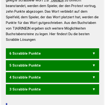
gelegte Scrabble® Wort z.B.
TARNEN
zu Unrecht
beanstandet, werden dem Spieler, der den Protest vortrug,
Duden – Standardwerk in 12 Bänden
zehn Punkte abgezogen. Das Wort verbleibt auf dem
Duden – Richtiges und gutes
Spielfeld, dem Spieler, der das Wort platziert hat, werden die
Deutsch
Punkte für das Wort gutgeschrieben. Aus den Buchstaben
von T|A|R|N|E|N ergeben sich weitere Möglichkeiten
Duden – Die deutsche Grammatik
Buchstabensteine zu legen. Hier findest Du die besten
Duden – Deutsches
Scrabble Lösungen:
Universalwörterbuch
6 Scrabble Punkte
5 Scrabble Punkte
RANNTE
TRANEN
4 Scrabble Punkte
ANTEN
ARTEN
RANNT
RATEN
RENNT
TANNE
TAREN
TRANE
TRENN
3 Scrabble Punkte
ANNE
ANTE
AREN
ARTE
ERNT
RANN
RATE
RENN
TANN
TENN
TRAN
ANN
ARE
ART
ERN
ETA
NET
RAN
RAT
REN