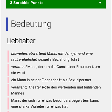
3 Scrabble Punkte
REAL
REHA
REHE
REIH
RELI
RIAL
RIEH
ALE
ALI
EHE
EHR
EIL
HAI
HAR
HEI
HER
HIE
IAH
IHR
LAR
LEE
LEI
RAH
REH
RHE
ARIE
EIER
EIRE
AIR
ARE
EIA
IRA
IRE
RAI
REE
Bedeutung
Liebhaber
bisweilen, abwertend Mann, mit dem jemand eine
(außereheliche)
sexuelle Beziehung führt
veraltend
Mann, der um die Gunst einer Frau buhlt, um
sie wirbt
ein Mann in seiner Eigenschaft als Sexualpartner
veraltend, Theater
Rolle des werbenden und buhlenden
Mannes
Mann, der sich für etwas besonders begeistern kann,
eine starke Vorliebe für etwas hat