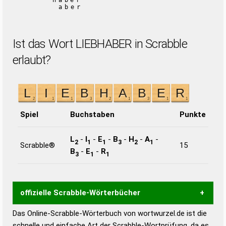
haber
aber
Ist das Wort LIEBHABER in Scrabble
erlaubt?
Spiel
Buchstaben
Punkte
L
-
I
-
E
-
B
-
H
-
A
-
2
1
1
3
2
1
Scrabble®
15
B
-
E
-
R
3
1
1
offizielle Scrabble-Wörterbücher
Das Online-Scrabble-Wörterbuch von wortwurzel.de ist die
Wortwurzel liefert mit Hilfe eines semantischen
schnelle und einfache Art der Scrabble-Wortprüfung, da es