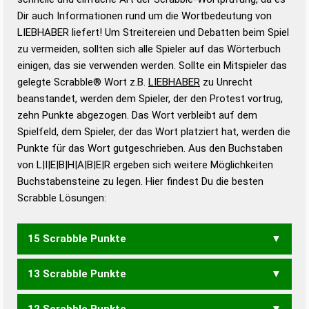
Wortanalyse-Algorithmus gute Anhaltspunkte zu
Dir auch Informationen rund um die Wortbedeutung von
Wortbedeutung, Worttrennung und Wortform, um die
LIEBHABER liefert! Um Streitereien und Debatten beim Spiel
Gültigkeit eines Wortes für das Scrabble-Spiel zu
zu vermeiden, sollten sich alle Spieler auf das Wörterbuch
bestimmen!
zugelassene Turnier Scrabble-
einigen, das sie verwenden werden. Sollte ein Mitspieler das
Wörterbücher sind:
gelegte Scrabble® Wort z.B.
LIEBHABER
zu Unrecht
beanstandet, werden dem Spieler, der den Protest vortrug,
Duden – Standardwerk in 12 Bänden
zehn Punkte abgezogen. Das Wort verbleibt auf dem
Duden – Richtiges und gutes
Spielfeld, dem Spieler, der das Wort platziert hat, werden die
Deutsch
Punkte für das Wort gutgeschrieben. Aus den Buchstaben
von L|I|E|B|H|A|B|E|R ergeben sich weitere Möglichkeiten
Duden – Die deutsche Grammatik
Buchstabensteine zu legen. Hier findest Du die besten
Duden – Deutsches
Scrabble Lösungen:
Universalwörterbuch
15 Scrabble Punkte
13 Scrabble Punkte
BELEIHBAR
12 Scrabble Punkte