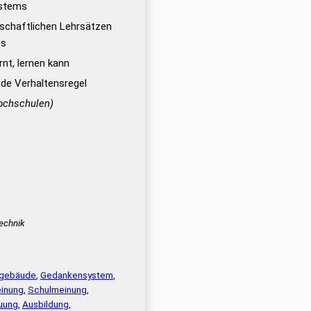
ystems
schaftlichen Lehrsätzen
es
rnt, lernen kann
de Verhaltensregel
ochschulen)
echnik
gebäude
,
Gedankensystem
,
inung
,
Schulmeinung
,
uung
,
Ausbildung
,