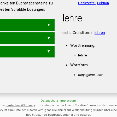
ichkeiten Buchstabensteine zu
Denkzettel
,
Lektion
en – Die deutsche Grammatik
 besten Scrabble Lösungen:
en – Deutsches
lehre
siehe Grundform :
lehren
REHE
Worttrennung:
leh·re
Wortform:
Konjugierte Form
Datenschutz
|
Impressum
 der
deutschen Wiktionary
und stehen unter der Lizenz Creative Commons Namensnen
ry ist eine Liste der Autoren verfügbar. Die Artikel zur Wortbedeutung wurden über 
neu strukturiert, bearbeitet, ergänzt und gekürzt.