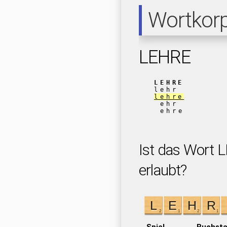
Wortkor
LEHRE
LEHRE
lehr
lehre
ehr
ehre
Ist das Wort 
erlaubt?
Spiel
Buchst