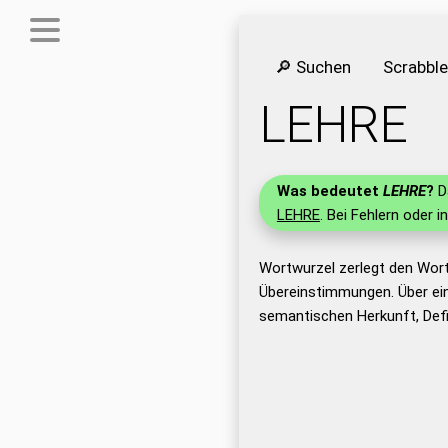
🔎 Suchen
Scrabbl
LEHRE
Was bedeutet
LEHRE
?
Da
LEHRE
. Bei Fehlern oder i
Wortwurzel zerlegt den Wor
Übereinstimmungen. Über ei
semantischen Herkunft, Def