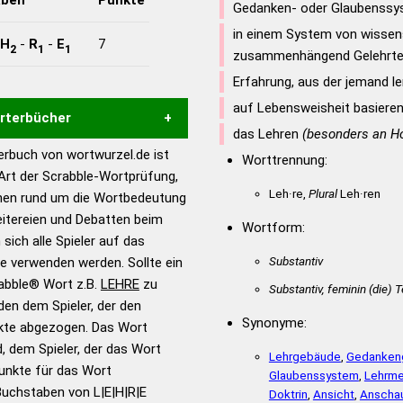
Gedanken- oder Glaubenss
in einem System von wissen
H
-
R
-
E
7
2
1
1
zusammenhängend Gelehrt
Erfahrung, aus der jemand le
auf Lebensweisheit basieren
örterbücher
das Lehren
(besonders an H
rbuch von wortwurzel.de ist
Worttrennung:
Hilfe eines semantischen
 Art der Scrabble-Wortprüfung,
s gute Anhaltspunkte zu
Leh·re,
Plural
Leh·ren
onen rund um die Wortbedeutung
ennung und Wortform, um die
eitereien und Debatten beim
Wortform:
für das Scrabble-Spiel zu
 sich alle Spieler auf das
 Turnier Scrabble-
Substantiv
ie verwenden werden. Sollte ein
rabble® Wort z.B.
LEHRE
zu
Substantiv, feminin
(die)
T
en dem Spieler, der den
en – Standardwerk in 12
Synonyme:
nkte abgezogen. Das Wort
nden
d, dem Spieler, der das Wort
Lehrgebäude
,
Gedanken
en – Richtiges und gutes
Punkte für das Wort
Glaubenssystem
,
Lehrme
utsch
Buchstaben von L|E|H|R|E
Doktrin
,
Ansicht
,
Anscha