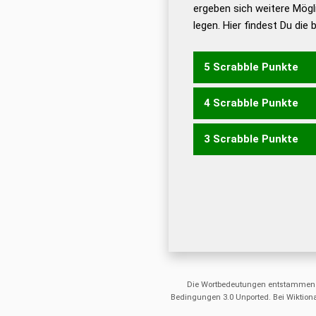
ergeben sich weitere Mögl
Dud
legen. Hier findest Du die
Dud
Universalwörterbuch
5 Scrabble Punkte
4 Scrabble Punkte
EHER
ERLE
HEER
LEER
3 Scrabble Punkte
EHE
HER
LEE
REH
RHE
REE
Die Wortbedeutungen entstammen
Bedingungen 3.0 Unported. Bei Wiktiona