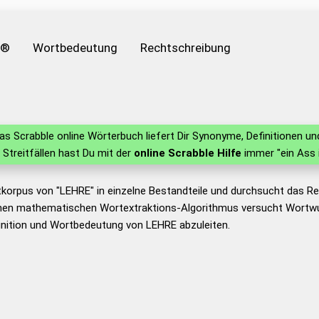
e®
Wortbedeutung
Rechtschreibung
s Scrabble online Wörterbuch liefert Dir Synonyme, Definitionen 
n Streitfällen hast Du mit der
online Scrabble Hilfe
immer "ein Ass 
tkorpus von "LEHRE" in einzelne Bestandteile und durchsucht das 
nen mathematischen Wortextraktions-Algorithmus versucht Wortwu
inition und Wortbedeutung von LEHRE abzuleiten.