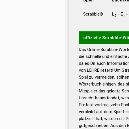
Scrabble®
L
-
E
-
2
1
offizielle Scrabble-W
Das Online-Scrabble-Wörte
Wortwurzel liefert mit 
die schnelle und einfache
Wortanalyse-Algorithmu
da es Dir auch Informati
Wortbedeutung, Worttr
von LEHRE liefert! Um Str
Gültigkeit eines Wortes 
Spiel zu vermeiden, sollten
bestimmen!
zugelassene
Wörterbuch einigen, das s
Wörterbücher sind:
Mitspieler das gelegte Sc
Unrecht beanstandet, werd
Dud
Protest vortrug, zehn Pu
Bä
verbleibt auf dem Spielfel
Dud
platziert hat, werden die 
De
gutgeschrieben. Aus den 