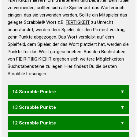
FERTIGKEIT liefert! Um Streitereien und Debatten beim Spiel
Gültigkeit eines Wortes für das Scrabble-Spiel zu
zu vermeiden, sollten sich alle Spieler auf das Wörterbuch
bestimmen!
zugelassene Turnier Scrabble-
einigen, das sie verwenden werden. Sollte ein Mitspieler das
Wörterbücher sind:
gelegte Scrabble® Wort z.B.
FERTIGKEIT
zu Unrecht
beanstandet, werden dem Spieler, der den Protest vortrug,
Duden – Standardwerk in 12 Bänden
zehn Punkte abgezogen. Das Wort verbleibt auf dem
Duden – Richtiges und gutes
Spielfeld, dem Spieler, der das Wort platziert hat, werden die
Deutsch
Punkte für das Wort gutgeschrieben. Aus den Buchstaben
von F|E|R|T|I|G|K|E|I|T ergeben sich weitere Möglichkeiten
Duden – Die deutsche Grammatik
Buchstabensteine zu legen. Hier findest Du die besten
Duden – Deutsches
Scrabble Lösungen:
Universalwörterbuch
14 Scrabble Punkte
13 Scrabble Punkte
GEKEIFT
12 Scrabble Punkte
GEKEIF
KEIFTET