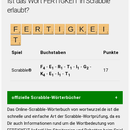
Ist das Wort FERTIGKEIT in Scrabble
erlaubt?
Spiel
Buchstaben
Punkte
F
-
E
-
R
-
T
-
I
-
G
-
4
1
1
1
1
2
Scrabble®
17
K
-
E
-
I
-
T
4
1
1
1
offizielle Scrabble-Wörterbücher
Das Online-Scrabble-Wörterbuch von wortwurzel.de ist die
Wortwurzel liefert mit Hilfe eines semantischen
schnelle und einfache Art der Scrabble-Wortprüfung, da es
Wortanalyse-Algorithmus gute Anhaltspunkte zu
Dir auch Informationen rund um die Wortbedeutung von
Wortbedeutung, Worttrennung und Wortform, um die