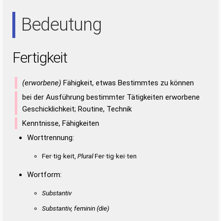
IRE
REE
TEE
TRI
Bedeutung
Fertigkeit
(erworbene)
Fähigkeit, etwas Bestimmtes zu können
bei der Ausführung bestimmter Tätigkeiten erworbene
Geschicklichkeit; Routine, Technik
Kenntnisse, Fähigkeiten
Worttrennung:
Fer·tig·keit,
Plural
Fer·tig·kei·ten
Wortform:
Substantiv
Substantiv, feminin
(die)