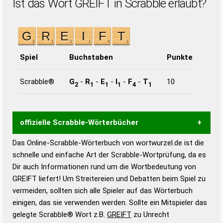
Ist das Wort GREIFT in Scrabble erlaubt?
Spiel
Buchstaben
Punkte
Scrabble®
G
-
R
-
E
-
I
-
F
-
T
10
2
1
1
1
4
1
offizielle Scrabble-Wörterbücher
Das Online-Scrabble-Wörterbuch von wortwurzel.de ist die
Wortwurzel liefert mit Hilfe eines semantischen
schnelle und einfache Art der Scrabble-Wortprüfung, da es
Wortanalyse-Algorithmus gute Anhaltspunkte zu
Dir auch Informationen rund um die Wortbedeutung von
Wortbedeutung, Worttrennung und Wortform, um die
GREIFT liefert! Um Streitereien und Debatten beim Spiel zu
Gültigkeit eines Wortes für das Scrabble-Spiel zu
vermeiden, sollten sich alle Spieler auf das Wörterbuch
bestimmen!
zugelassene Turnier Scrabble-
einigen, das sie verwenden werden. Sollte ein Mitspieler das
Wörterbücher sind:
gelegte Scrabble® Wort z.B.
GREIFT
zu Unrecht