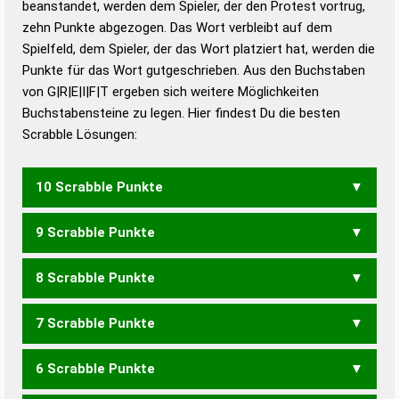
beanstandet, werden dem Spieler, der den Protest vortrug,
Duden – Standardwerk in 12 Bänden
zehn Punkte abgezogen. Das Wort verbleibt auf dem
Duden – Richtiges und gutes
Spielfeld, dem Spieler, der das Wort platziert hat, werden die
Deutsch
Punkte für das Wort gutgeschrieben. Aus den Buchstaben
von G|R|E|I|F|T ergeben sich weitere Möglichkeiten
Duden – Die deutsche Grammatik
Buchstabensteine zu legen. Hier findest Du die besten
Duden – Deutsches
Scrabble Lösungen:
Universalwörterbuch
10 Scrabble Punkte
9 Scrabble Punkte
FERTIG
8 Scrabble Punkte
GIFTE
7 Scrabble Punkte
FEGT
FEIG
GIFT
FIERT
FITER
FREIT
RIEFT
TRIEF
6 Scrabble Punkte
FEG
FEIT
FIER
FITE
FREI
RIEF
TIEF