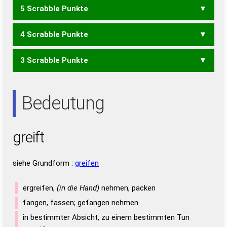
5 Scrabble Punkte
FEI
FIT
GIERT
GRITE
TIGER
TIGRE
4 Scrabble Punkte
GEIT
GERT
GIER
GRIT
REGT
TEIG
3 Scrabble Punkte
ERG
GEI
GER
REG
REIT
RIET
RITE
TIER
IRE
TRI
Bedeutung
greift
siehe Grundform :
greifen
ergreifen,
(in die Hand)
nehmen, packen
fangen, fassen; gefangen nehmen
in bestimmter Absicht, zu einem bestimmten Tun