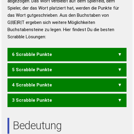
abgezogen. Das Wort verbleibt auf dem Spielfeld, dem
Duden – Richtiges und gutes
Spieler, der das Wort platziert hat, werden die Punkte für
Deutsch
das Wort gutgeschrieben. Aus den Buchstaben von
G|I|E|R|T ergeben sich weitere Möglichkeiten
Duden – Die deutsche Grammatik
Buchstabensteine zu legen. Hier findest Du die besten
Duden – Deutsches
Scrabble Lösungen:
Universalwörterbuch
6 Scrabble Punkte
5 Scrabble Punkte
GRITE
TIGER
TIGRE
4 Scrabble Punkte
GEIT
GERT
GRIT
REGT
TEIG
3 Scrabble Punkte
ERG
GEI
GER
REG
REIT
RIET
RITE
TIER
IRE
TRI
Bedeutung