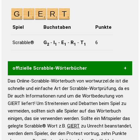
Spiel
Buchstaben
Punkte
Scrabble®
G
-
I
-
E
-
R
-
T
6
2
1
1
1
1
offizielle Scrabble-Wörterbücher
Das Online-Scrabble-Wörterbuch von wortwurzel.de ist die
Wortwurzel liefert mit Hilfe eines semantischen
schnelle und einfache Art der Scrabble-Wortprüfung, da es
Wortanalyse-Algorithmus gute Anhaltspunkte zu
Dir auch Informationen rund um die Wortbedeutung von
Wortbedeutung, Worttrennung und Wortform, um die
GIERT liefert! Um Streitereien und Debatten beim Spiel zu
Gültigkeit eines Wortes für das Scrabble-Spiel zu
vermeiden, sollten sich alle Spieler auf das Wörterbuch
bestimmen!
zugelassene Turnier Scrabble-
einigen, das sie verwenden werden. Sollte ein Mitspieler das
Wörterbücher sind:
gelegte Scrabble® Wort z.B.
GIERT
zu Unrecht beanstandet,
werden dem Spieler, der den Protest vortrug, zehn Punkte
Duden – Standardwerk in 12 Bänden