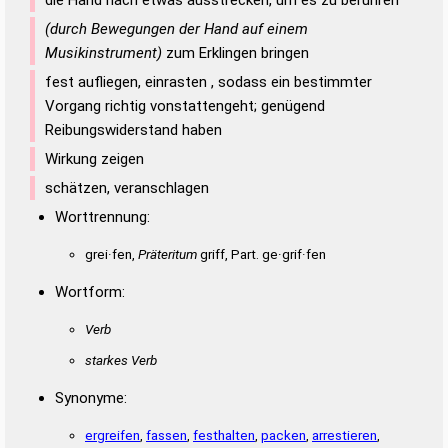
(durch Bewegungen der Hand auf einem
Musikinstrument)
zum Erklingen bringen
fest aufliegen, einrasten , sodass ein bestimmter
Vorgang richtig vonstattengeht; genügend
Reibungswiderstand haben
Wirkung zeigen
schätzen, veranschlagen
Worttrennung:
grei·fen,
Präteritum
griff, Part. ge·grif·fen
Wortform:
Verb
starkes Verb
Synonyme:
ergreifen
,
fassen
,
festhalten
,
packen
,
arrestieren
,