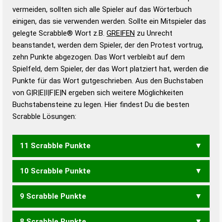
Gültigkeit eines Wortes für das Scrabble-Spiel zu
vermeiden, sollten sich alle Spieler auf das Wörterbuch
bestimmen!
zugelassene Turnier Scrabble-
einigen, das sie verwenden werden. Sollte ein Mitspieler das
Wörterbücher sind:
gelegte Scrabble® Wort z.B.
GREIFEN
zu Unrecht
beanstandet, werden dem Spieler, der den Protest vortrug,
Duden – Standardwerk in 12 Bänden
zehn Punkte abgezogen. Das Wort verbleibt auf dem
Duden – Richtiges und gutes
Spielfeld, dem Spieler, der das Wort platziert hat, werden die
Deutsch
Punkte für das Wort gutgeschrieben. Aus den Buchstaben
von G|R|E|I|F|E|N ergeben sich weitere Möglichkeiten
Duden – Die deutsche Grammatik
Buchstabensteine zu legen. Hier findest Du die besten
Duden – Deutsches
Scrabble Lösungen:
Universalwörterbuch
11 Scrabble Punkte
10 Scrabble Punkte
FINGERE
GEIFERN
GRIEFEN
9 Scrabble Punkte
FEGERN
FEIGEN
FEIGER
FERGEN
FINGER
FINGRE
GEIFER
GEIFRE
GENFER
GRIEFE
8 Scrabble Punkte