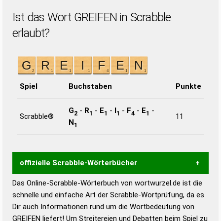
Ist das Wort GREIFEN in Scrabble
erlaubt?
Spiel
Buchstaben
Punkte
G
-
R
-
E
-
I
-
F
-
E
-
2
1
1
1
4
1
Scrabble®
11
N
1
offizielle Scrabble-Wörterbücher
Das Online-Scrabble-Wörterbuch von wortwurzel.de ist die
Wortwurzel liefert mit Hilfe eines semantischen
schnelle und einfache Art der Scrabble-Wortprüfung, da es
Wortanalyse-Algorithmus gute Anhaltspunkte zu
Dir auch Informationen rund um die Wortbedeutung von
Wortbedeutung, Worttrennung und Wortform, um die
GREIFEN liefert! Um Streitereien und Debatten beim Spiel zu