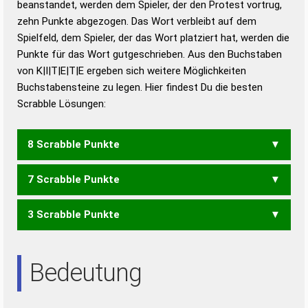
beanstandet, werden dem Spieler, der den Protest vortrug,
Duden – Standardwerk in 12 Bänden
zehn Punkte abgezogen. Das Wort verbleibt auf dem
Duden – Richtiges und gutes
Spielfeld, dem Spieler, der das Wort platziert hat, werden die
Deutsch
Punkte für das Wort gutgeschrieben. Aus den Buchstaben
von K|I|T|E|T|E ergeben sich weitere Möglichkeiten
Duden – Die deutsche Grammatik
Buchstabensteine zu legen. Hier findest Du die besten
Duden – Deutsches
Scrabble Lösungen:
Universalwörterbuch
8 Scrabble Punkte
7 Scrabble Punkte
KETTE
KITTE
3 Scrabble Punkte
KETT
KITT
TEE
Bedeutung