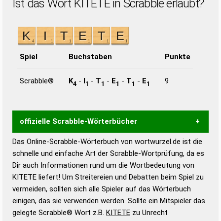
Ist das Wort KITETE in Scrabble erlaubt?
Spiel
Buchstaben
Punkte
Scrabble®
K
-
I
-
T
-
E
-
T
-
E
9
4
1
1
1
1
1
offizielle Scrabble-Wörterbücher
Das Online-Scrabble-Wörterbuch von wortwurzel.de ist die
Wortwurzel liefert mit Hilfe eines semantischen
schnelle und einfache Art der Scrabble-Wortprüfung, da es
Wortanalyse-Algorithmus gute Anhaltspunkte zu
Dir auch Informationen rund um die Wortbedeutung von
Wortbedeutung, Worttrennung und Wortform, um die
KITETE liefert! Um Streitereien und Debatten beim Spiel zu
Gültigkeit eines Wortes für das Scrabble-Spiel zu
vermeiden, sollten sich alle Spieler auf das Wörterbuch
bestimmen!
zugelassene Turnier Scrabble-
einigen, das sie verwenden werden. Sollte ein Mitspieler das
Wörterbücher sind:
gelegte Scrabble® Wort z.B.
KITETE
zu Unrecht