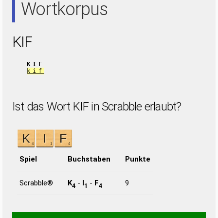
Wortkorpus
KIF
KIF
kif
Ist das Wort KIF in Scrabble erlaubt?
Spiel
Buchstaben
Punkte
Scrabble®
K
-
I
-
F
9
4
1
4