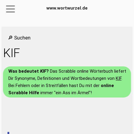
www.wortwurzel.de
🔎 Suchen
KIF
Was bedeutet
KIF
?
Das Scrabble online Wörterbuch liefert
Dir Synonyme, Definitionen und Wortbedeutungen von
KIF
.
Bei Fehlern oder in Streitfällen hast Du mit der
online
Scrabble Hilfe
immer "ein Ass im Ärmel"!