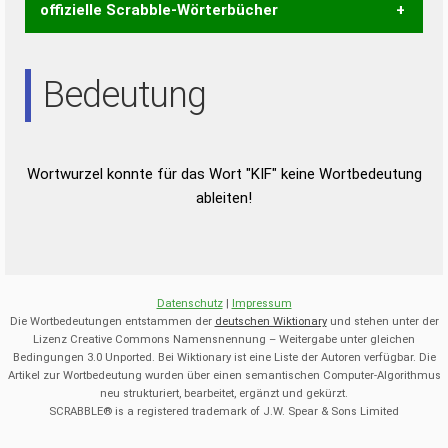
offizielle Scrabble-Wörterbücher
Wortwurzel liefert mit Hilfe eines semantischen
Bedeutung
Wortanalyse-Algorithmus gute Anhaltspunkte zu
Wortbedeutung, Worttrennung und Wortform, um die
Gültigkeit eines Wortes für das Scrabble-Spiel zu
bestimmen!
zugelassene Turnier Scrabble-
Wortwurzel konnte für das Wort "KIF" keine Wortbedeutung
Wörterbücher sind:
ableiten!
Duden – Standardwerk in 12 Bänden
Duden – Richtiges und gutes
Deutsch
Datenschutz
|
Impressum
Duden – Die deutsche Grammatik
Die Wortbedeutungen entstammen der
deutschen Wiktionary
und stehen unter der
Lizenz Creative Commons Namensnennung – Weitergabe unter gleichen
Duden – Deutsches
Bedingungen 3.0 Unported. Bei Wiktionary ist eine Liste der Autoren verfügbar. Die
Universalwörterbuch
Artikel zur Wortbedeutung wurden über einen semantischen Computer-Algorithmus
neu strukturiert, bearbeitet, ergänzt und gekürzt.
SCRABBLE® is a registered trademark of J.W. Spear & Sons Limited