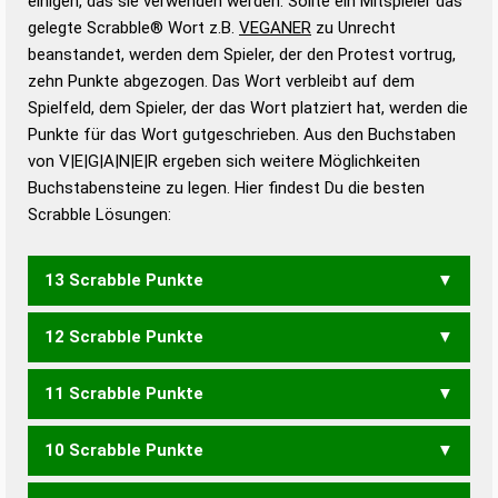
einigen, das sie verwenden werden. Sollte ein Mitspieler das
Wörterbücher sind:
gelegte Scrabble® Wort z.B.
VEGANER
zu Unrecht
beanstandet, werden dem Spieler, der den Protest vortrug,
Duden – Standardwerk in 12 Bänden
zehn Punkte abgezogen. Das Wort verbleibt auf dem
Duden – Richtiges und gutes
Spielfeld, dem Spieler, der das Wort platziert hat, werden die
Deutsch
Punkte für das Wort gutgeschrieben. Aus den Buchstaben
von V|E|G|A|N|E|R ergeben sich weitere Möglichkeiten
Duden – Die deutsche Grammatik
Buchstabensteine zu legen. Hier findest Du die besten
Duden – Deutsches
Scrabble Lösungen:
Universalwörterbuch
13 Scrabble Punkte
12 Scrabble Punkte
VAGEREN
11 Scrabble Punkte
VAGERE
VERENG
10 Scrabble Punkte
GRAVE
VAGEN
VAGER
VERENA