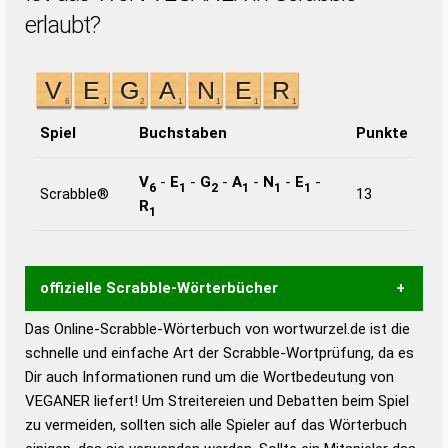
erlaubt?
Spiel
Buchstaben
Punkte
V
-
E
-
G
-
A
-
N
-
E
-
6
1
2
1
1
1
Scrabble®
13
R
1
offizielle Scrabble-Wörterbücher
Das Online-Scrabble-Wörterbuch von wortwurzel.de ist die
Wortwurzel liefert mit Hilfe eines semantischen
schnelle und einfache Art der Scrabble-Wortprüfung, da es
Wortanalyse-Algorithmus gute Anhaltspunkte zu
Dir auch Informationen rund um die Wortbedeutung von
Wortbedeutung, Worttrennung und Wortform, um die
VEGANER liefert! Um Streitereien und Debatten beim Spiel
Gültigkeit eines Wortes für das Scrabble-Spiel zu
zu vermeiden, sollten sich alle Spieler auf das Wörterbuch
bestimmen!
zugelassene Turnier Scrabble-