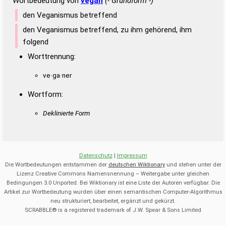
Wortbedeutung von
vegan
(- Grundform -)
den Veganismus betreffend
den Veganismus betreffend, zu ihm gehörend, ihm
folgend
Worttrennung:
ve·ga·ner
Wortform:
Deklinierte Form
Datenschutz
|
Impressum
Die Wortbedeutungen entstammen der
deutschen Wiktionary
und stehen unter der
Lizenz Creative Commons Namensnennung – Weitergabe unter gleichen
Bedingungen 3.0 Unported. Bei Wiktionary ist eine Liste der Autoren verfügbar. Die
Artikel zur Wortbedeutung wurden über einen semantischen Computer-Algorithmus
neu strukturiert, bearbeitet, ergänzt und gekürzt.
SCRABBLE® is a registered trademark of J.W. Spear & Sons Limited