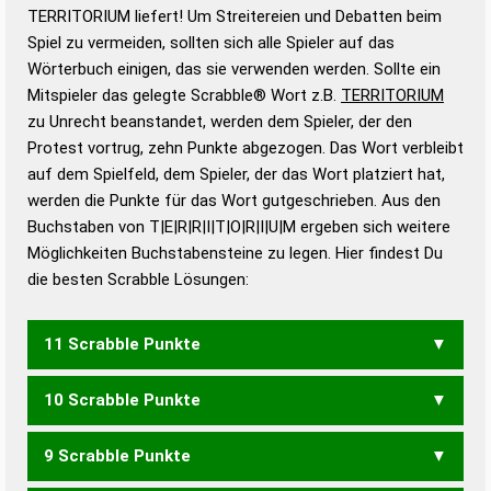
Wortbedeutung, Worttrennung und Wortform, um die
TERRITORIUM liefert! Um Streitereien und Debatten beim
Gültigkeit eines Wortes für das Scrabble-Spiel zu
Spiel zu vermeiden, sollten sich alle Spieler auf das
bestimmen!
zugelassene Turnier Scrabble-
Wörterbuch einigen, das sie verwenden werden. Sollte ein
Wörterbücher sind:
Mitspieler das gelegte Scrabble® Wort z.B.
TERRITORIUM
zu Unrecht beanstandet, werden dem Spieler, der den
Duden – Standardwerk in 12 Bänden
Protest vortrug, zehn Punkte abgezogen. Das Wort verbleibt
Duden – Richtiges und gutes
auf dem Spielfeld, dem Spieler, der das Wort platziert hat,
Deutsch
werden die Punkte für das Wort gutgeschrieben. Aus den
Buchstaben von T|E|R|R|I|T|O|R|I|U|M ergeben sich weitere
Duden – Die deutsche Grammatik
Möglichkeiten Buchstabensteine zu legen. Hier findest Du
Duden – Deutsches
die besten Scrabble Lösungen:
Universalwörterbuch
11 Scrabble Punkte
10 Scrabble Punkte
MOIRIERT
OMITTIER
RUMORTER
RUMORTET
9 Scrabble Punkte
MOIRIER
RUMORET
RUMORTE
TIMORER