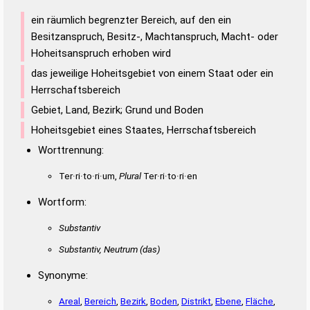
ein räumlich begrenzter Bereich, auf den ein
Besitzanspruch, Besitz-, Machtanspruch, Macht- oder
Hoheitsanspruch erhoben wird
das jeweilige Hoheitsgebiet von einem Staat oder ein
Herrschaftsbereich
Gebiet, Land, Bezirk; Grund und Boden
Hoheitsgebiet eines Staates, Herrschaftsbereich
Worttrennung:
Ter·ri·to·ri·um,
Plural
Ter·ri·to·ri·en
Wortform:
Substantiv
Substantiv, Neutrum
(das)
Synonyme:
Areal
,
Bereich
,
Bezirk
,
Boden
,
Distrikt
,
Ebene
,
Fläche
,