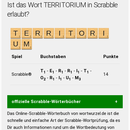
Ist das Wort TERRITORIUM in Scrabble
erlaubt?
Spiel
Buchstaben
Punkte
T
-
E
-
R
-
R
-
I
-
T
-
1
1
1
1
1
1
Scrabble®
14
O
-
R
-
I
-
U
-
M
2
1
1
1
3
offizielle Scrabble-Wörterbücher
Das Online-Scrabble-Wörterbuch von wortwurzel.de ist die
Wortwurzel liefert mit Hilfe eines semantischen
schnelle und einfache Art der Scrabble-Wortprüfung, da es
Wortanalyse-Algorithmus gute Anhaltspunkte zu
Dir auch Informationen rund um die Wortbedeutung von