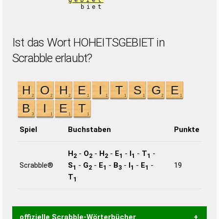
gebiet
biet
Ist das Wort HOHEITSGEBIET in
Scrabble erlaubt?
Spiel
Buchstaben
Punkte
H
-
O
-
H
-
E
-
I
-
T
-
2
2
2
1
1
1
Scrabble®
S
-
G
-
E
-
B
-
I
-
E
-
19
1
2
1
3
1
1
T
1
offizielle Scrabble-Wörterbücher