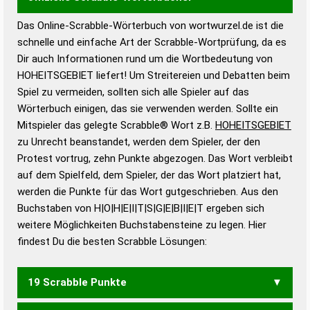
Das Online-Scrabble-Wörterbuch von wortwurzel.de ist die
Wortwurzel liefert mit Hilfe eines semantischen
schnelle und einfache Art der Scrabble-Wortprüfung, da es
Wortanalyse-Algorithmus gute Anhaltspunkte zu
Dir auch Informationen rund um die Wortbedeutung von
Wortbedeutung, Worttrennung und Wortform, um die
HOHEITSGEBIET liefert! Um Streitereien und Debatten beim
Gültigkeit eines Wortes für das Scrabble-Spiel zu
Spiel zu vermeiden, sollten sich alle Spieler auf das
bestimmen!
zugelassene Turnier Scrabble-
Wörterbuch einigen, das sie verwenden werden. Sollte ein
Wörterbücher sind:
Mitspieler das gelegte Scrabble® Wort z.B.
HOHEITSGEBIET
zu Unrecht beanstandet, werden dem Spieler, der den
Duden – Standardwerk in 12 Bänden
Protest vortrug, zehn Punkte abgezogen. Das Wort verbleibt
Duden – Richtiges und gutes
auf dem Spielfeld, dem Spieler, der das Wort platziert hat,
Deutsch
werden die Punkte für das Wort gutgeschrieben. Aus den
Buchstaben von H|O|H|E|I|T|S|G|E|B|I|E|T ergeben sich
Duden – Die deutsche Grammatik
weitere Möglichkeiten Buchstabensteine zu legen. Hier
Duden – Deutsches
findest Du die besten Scrabble Lösungen:
Universalwörterbuch
19 Scrabble Punkte