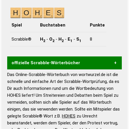
Spiel
Buchstaben
Punkte
Scrabble®
H
-
O
-
H
-
E
-
S
8
2
2
2
1
1
offizielle Scrabble-Wörterbücher
Das Online-Scrabble-Wörterbuch von wortwurzel.de ist die
Wortwurzel liefert mit Hilfe eines semantischen
schnelle und einfache Art der Scrabble-Wortprüfung, da es
Wortanalyse-Algorithmus gute Anhaltspunkte zu
Dir auch Informationen rund um die Wortbedeutung von
Wortbedeutung, Worttrennung und Wortform, um die
HOHES liefert! Um Streitereien und Debatten beim Spiel zu
Gültigkeit eines Wortes für das Scrabble-Spiel zu
vermeiden, sollten sich alle Spieler auf das Wörterbuch
bestimmen!
zugelassene Turnier Scrabble-
einigen, das sie verwenden werden. Sollte ein Mitspieler das
Wörterbücher sind:
gelegte Scrabble® Wort z.B.
HOHES
zu Unrecht
beanstandet, werden dem Spieler, der den Protest vortrug,
Duden – Standardwerk in 12 Bänden