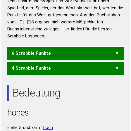
zehn Punkte abgezogen. Das Wort verbleibt auf dem
Duden – Richtiges und gutes
Spielfeld, dem Spieler, der das Wort platziert hat, werden die
Deutsch
Punkte für das Wort gutgeschrieben. Aus den Buchstaben
von H|O|H|E|S ergeben sich weitere Möglichkeiten
Duden – Die deutsche Grammatik
Buchstabensteine zu legen. Hier findest Du die besten
Duden – Deutsches
Scrabble Lösungen:
Universalwörterbuch
6 Scrabble Punkte
4 Scrabble Punkte
HOSE
EOS
Bedeutung
hohes
siehe Grundform :
hoch