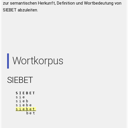
zur semantischen Herkunft, Definition und Wortbedeutung von
SIEBET abzuleiten.
Wortkorpus
SIEBET
SIEBET
sie
sieb
siebe
siebet
bet