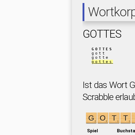
Wortkor
GOTTES
GOTTES
gott
gotte
gottes
Ist das Wort 
Scrabble erlau
Spiel
Buchst