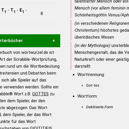
talentierter Mensch oder ei
Mensch (vor allem feminin m
-
T
-
T
-
E
-
1
1
1
8
Schönheitsgöttin Venus/Aph
(in verschiedenen Religione
Christentum)
höchstes geda
überirdisches Wesen
örterbücher
(in der Mythologie)
unsterbl
rbuch von wortwurzel.de ist
Menschengestalt, das die Ve
Hilfe eines semantischen
 Art der Scrabble-Wortprüfung,
Naturkraft oder einer geisti
s gute Anhaltspunkte zu
onen rund um die Wortbedeutung
darstellt
ennung und Wortform, um die
reitereien und Debatten beim
Worttrennung:
für das Scrabble-Spiel zu
 sich alle Spieler auf das
 Turnier Scrabble-
Got·tes
ie verwenden werden. Sollte ein
rabble® Wort z.B.
GOTTES
zu
Wortform:
en dem Spieler, der den
en – Standardwerk in 12
Deklinierte Form
nkte abgezogen. Das Wort
nden
d, dem Spieler, der das Wort
en – Richtiges und gutes
Punkte für das Wort
utsch
Buchstaben von G|O|T|T|E|S