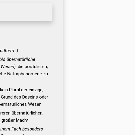
undform -)
is übernatürliche
r Wesen)
, die postulieren,
rliche Naturphänomene zu
kein Plural der einzige,
, Grund des Daseins oder
ernatürliches Wesen
eren übernatürlichen,
t großer Macht
einem Fach besonders