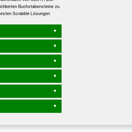
ichkeiten Buchstabensteine zu
en – Die deutsche Grammatik
 besten Scrabble Lösungen:
en – Deutsches
E
SOGT
OSTET
TOSET
TE
SOTT
STEG
TOSE
TOST
TSG
STET
TEST