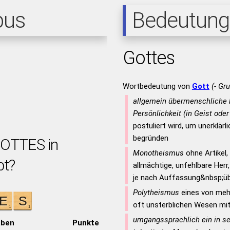
pus
Bedeutung
Gottes
Wortbedeutung von
Gott
(- Gr
allgemein übermenschliche b
Persönlichkeit (in Geist ode
postuliert wird, um unerklä
begründen
GOTTES in
Monotheismus
ohne Artikel, 
bt?
allmächtige, unfehlbare Herr
je nach Auffassung&nbsp;üb
Polytheismus
eines von mehr
oft unsterblichen Wesen mi
umgangssprachlich ein in s
aben
Punkte