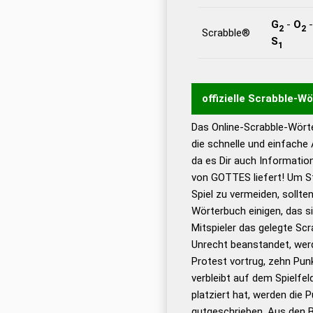
G
-
O
2
2
Scrabble®
S
1
offizielle Scrabble-W
Das Online-Scrabble-Wörte
Wortwurzel liefert mit 
die schnelle und einfache
Wortanalyse-Algorithmu
da es Dir auch Informati
Wortbedeutung, Worttr
von GOTTES liefert! Um St
Gültigkeit eines Wortes 
Spiel zu vermeiden, sollten
bestimmen!
zugelassene
Wörterbuch einigen, das s
Wörterbücher sind:
Mitspieler das gelegte Sc
Unrecht beanstandet, werd
Dud
Protest vortrug, zehn Pu
Bä
verbleibt auf dem Spielfel
Dud
platziert hat, werden die 
De
gutgeschrieben. Aus den 