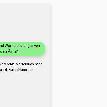
n und Wortbedeutungen von
s im Ärmel"!
s Referenz-Wörterbuch nach
rzel, Aufschluss zur