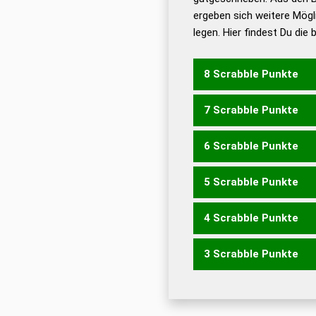
ergeben sich weitere Mögl
Dud
legen. Hier findest Du die
Dud
Universalwörterbuch
8 Scrabble Punkte
7 Scrabble Punkte
GETOST
GETTOS
6 Scrabble Punkte
GETTO
GOTTS
5 Scrabble Punkte
EGOS
GOSE
GOTE
SOG
TOSTE
TOTES
4 Scrabble Punkte
EGO
GEO
SOG
GEST
OS
TOTE
3 Scrabble Punkte
EOS
GES
OST
TOS
TOT
SET