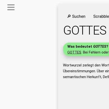
🔎 Suchen
Scrabbl
GOTTES
Was bedeutet
GOTTES
?
GOTTES
. Bei Fehlern oder
Wortwurzel zerlegt den Wor
Übereinstimmungen. Über ei
semantischen Herkunft, Def