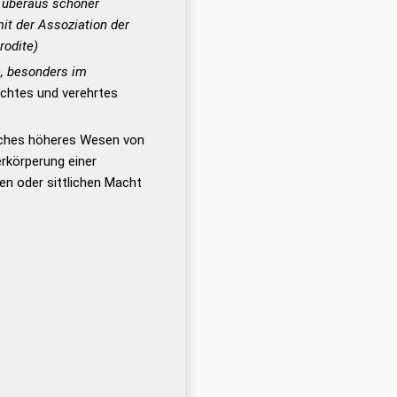
n überaus schöner
it der Assoziation der
rodite)
n, besonders im
chtes und verehrtes
iches höheres Wesen von
rkörperung einer
gen oder sittlichen Macht