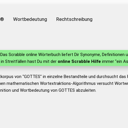
e®
Wortbedeutung
Rechtschreibung
Das Scrabble online Wörterbuch liefert Dir Synonyme, Definitione
 in Streitfällen hast Du mit der
online Scrabble Hilfe
immer "ein As
tkorpus von "GOTTES" in einzelne Bestandteile und durchsucht da
nen mathematischen Wortextraktions-Algorithmus versucht Wortwu
inition und Wortbedeutung von GOTTES abzuleiten.