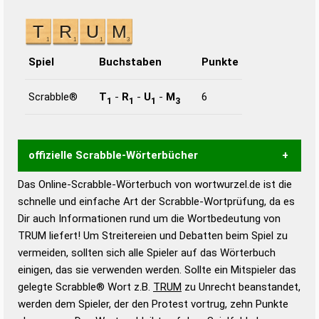
Spiel
Buchstaben
Punkte
Scrabble®
T
-
R
-
U
-
M
6
1
1
1
3
offizielle Scrabble-Wörterbücher
Das Online-Scrabble-Wörterbuch von wortwurzel.de ist die
Wortwurzel liefert mit Hilfe eines semantischen
schnelle und einfache Art der Scrabble-Wortprüfung, da es
Wortanalyse-Algorithmus gute Anhaltspunkte zu
Dir auch Informationen rund um die Wortbedeutung von
Wortbedeutung, Worttrennung und Wortform, um die
TRUM liefert! Um Streitereien und Debatten beim Spiel zu
Gültigkeit eines Wortes für das Scrabble-Spiel zu
vermeiden, sollten sich alle Spieler auf das Wörterbuch
bestimmen!
zugelassene Turnier Scrabble-
einigen, das sie verwenden werden. Sollte ein Mitspieler das
Wörterbücher sind:
gelegte Scrabble® Wort z.B.
TRUM
zu Unrecht beanstandet,
werden dem Spieler, der den Protest vortrug, zehn Punkte
Duden – Standardwerk in 12 Bänden