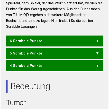
Duden – Richtiges und gutes
Spielfeld, dem Spieler, der das Wort platziert hat, werden die
Deutsch
Punkte für das Wort gutgeschrieben. Aus den Buchstaben
von T|U|M|O|R ergeben sich weitere Möglichkeiten
Duden – Die deutsche Grammatik
Buchstabensteine zu legen. Hier findest Du die besten
Duden – Deutsches
Scrabble Lösungen:
Universalwörterbuch
6 Scrabble Punkte
5 Scrabble Punkte
ROM
TOM
MURT
TRUM
TURM
4 Scrabble Punkte
MUR
MUT
RUM
TOUR
ORT
OUT
ROT
TOR
Bedeutung
Tumor