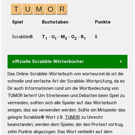
Spiel
Buchstaben
Punkte
Scrabble®
T
-
U
-
M
-
O
-
R
8
1
1
3
2
1
offizielle Scrabble-Wörterbücher
Das Online-Scrabble-Wörterbuch von wortwurzel.de ist die
Wortwurzel liefert mit Hilfe eines semantischen
schnelle und einfache Art der Scrabble-Wortprüfung, da es
Wortanalyse-Algorithmus gute Anhaltspunkte zu
Dir auch Informationen rund um die Wortbedeutung von
Wortbedeutung, Worttrennung und Wortform, um die
TUMOR liefert! Um Streitereien und Debatten beim Spiel zu
Gültigkeit eines Wortes für das Scrabble-Spiel zu
vermeiden, sollten sich alle Spieler auf das Wörterbuch
bestimmen!
zugelassene Turnier Scrabble-
einigen, das sie verwenden werden. Sollte ein Mitspieler das
Wörterbücher sind:
gelegte Scrabble® Wort z.B.
TUMOR
zu Unrecht
beanstandet, werden dem Spieler, der den Protest vortrug,
Duden – Standardwerk in 12 Bänden
zehn Punkte abgezogen. Das Wort verbleibt auf dem