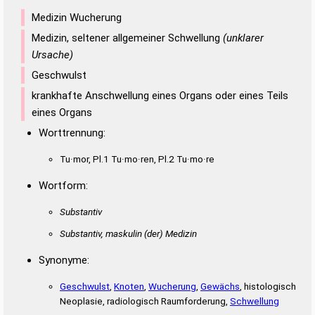
Medizin Wucherung
Medizin, seltener allgemeiner Schwellung
(unklarer
Ursache)
Geschwulst
krankhafte Anschwellung eines Organs oder eines Teils
eines Organs
Worttrennung:
Tu·mor, Pl.1 Tu·mo·ren, Pl.2 Tu·mo·re
Wortform:
Substantiv
Substantiv, maskulin
(der)
Medizin
Synonyme:
Geschwulst
,
Knoten
,
Wucherung
,
Gewächs
, histologisch
Neoplasie, radiologisch Raumforderung,
Schwellung