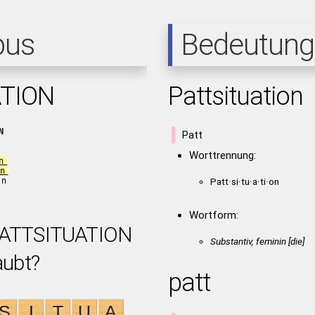
pus
Bedeutung
TION
Pattsituation
N
Patt
Worttrennung:
n
n
on
Patt·si·tu·a·ti·on
Wortform:
 PATTSITUATION
Substantiv, feminin [die]
aubt?
patt