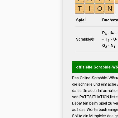
Spiel
Buchst
P
-
A
4
1
Scrabble®
-
T
-
U
1
1
O
-
N
2
1
offizielle Scrabble-W
Das Online-Scrabble-Wörte
Wortwurzel liefert mit 
die schnelle und einfache
Wortanalyse-Algorithmu
da es Dir auch Informati
Wortbedeutung, Worttr
von PATTSITUATION liefer
Gültigkeit eines Wortes 
Debatten beim Spiel zu ver
bestimmen!
zugelassene
auf das Wörterbuch einige
Wörterbücher sind:
Sollte ein Mitspieler das 