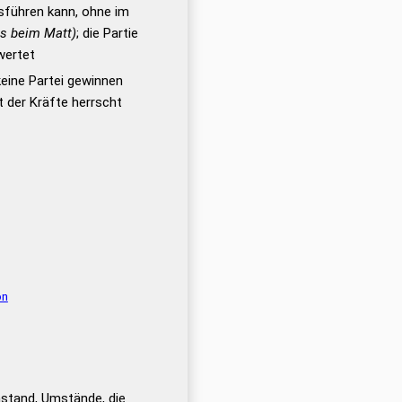
sführen kann, ohne im
ls beim Matt)
; die Partie
wertet
keine Partei gewinnen
t der Kräfte herrscht
on
tand, Umstände, die