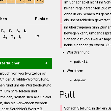
Im Schachspiel nicht im Sch
keinen regelgerechten Zug 
ohne in ein Schach zu gerate
aben
Punkte
als unentschieden gewertet
im übertragenen Sinn Zustan
-
T
-
T
-
S
-
I
1
1
1
1
bewegen kann; umgangssprac
-
A
-
T
-
I
-
17
1
1
1
Schach oft von zwei Antagon
beide einander
(in einem "Cli
Worttrennung:
patt, kSt.
örterbücher
Wortform:
rbuch von wortwurzel.de ist
Hilfe eines semantischen
 Art der Scrabble-Wortprüfung,
Adjektiv
s gute Anhaltspunkte zu
onen rund um die Wortbedeutung
ennung und Wortform, um die
t! Um Streitereien und
Patt
für das Scrabble-Spiel zu
meiden, sollten sich alle Spieler
 Turnier Scrabble-
n, das sie verwenden werden.
Schach Stellung, in der ein S
gelegte Scrabble® Wort z.B.