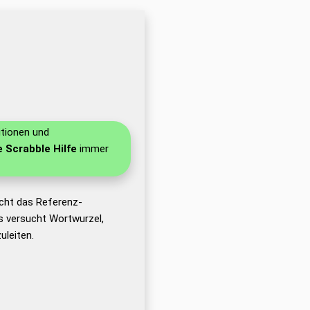
itionen und
e Scrabble Hilfe
immer
cht das Referenz-
 versucht Wortwurzel,
leiten.