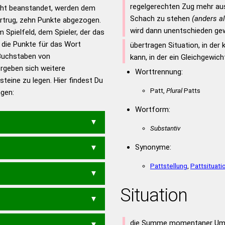
regelgerechten Zug mehr au
ht beanstandet, werden dem
en – Standardwerk in 12
Schach zu stehen
(anders a
vortrug, zehn Punkte abgezogen.
nden
wird dann unentschieden ge
 Spielfeld, dem Spieler, der das
en – Richtiges und gutes
n die Punkte für das Wort
übertragen Situation, in der 
utsch
Buchstaben von
kann, in der ein Gleichgewich
ergeben sich weitere
en – Die deutsche Grammatik
Worttrennung:
teine zu legen. Hier findest Du
en – Deutsches
Patt,
Plural
Patts
ngen:
Wortform:
Substantiv
Synonyme:
N
UTOPISTIN
Pattstellung
,
Pattsituati
Situation
OTTSAU
UTOPIST
die Summe momentaner Ums