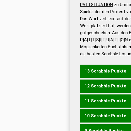
PATTSITUATION
zu Unrec
Dud
Spieler, der den Protest 
Bä
Das Wort verbleibt auf dem
Dud
Wort platziert hat, werde
De
gutgeschrieben. Aus den 
P|A|T|T|S|I|T|U|A|T|I|O|N 
Dud
Möglichkeiten Buchstabens
Dud
die besten Scrabble Lösu
Universalwörterbuch
13 Scrabble Punkte
12 Scrabble Punkte
ANTIPASTO
APOSTATI
11 Scrabble Punkte
ANTIPASTI
10 Scrabble Punkte
APOSTAT
POSAUNT
P
9 Scrabble Punkte