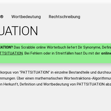
e®
Wortbedeutung
Rechtschreibung
UATION
UATION
?
Das Scrabble online Wörterbuch liefert Dir Synonyme, Defin
TTSITUATION
. Bei Fehlern oder in Streitfällen hast Du mit der
onlin
tkorpus von "PATTSITUATION" in einzelne Bestandteile und durchsu
mmungen. Über einen mathematischen Wortextraktions-Algorithmus
n Herkunft, Definition und Wortbedeutung von PATTSITUATION abzu