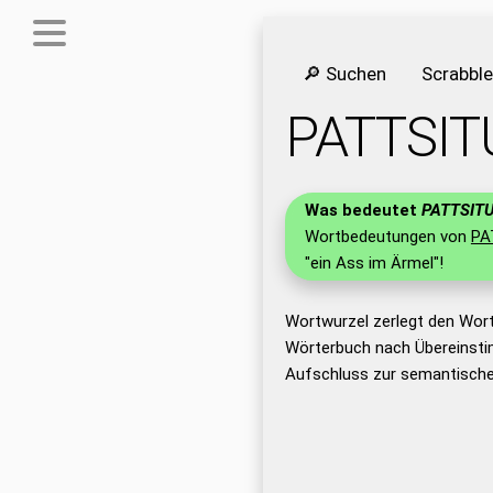
🔎 Suchen
Scrabbl
PATTSIT
Was bedeutet
PATTSIT
Wortbedeutungen von
PA
"ein Ass im Ärmel"!
Wortwurzel zerlegt den Wor
Wörterbuch nach Übereinsti
Aufschluss zur semantische