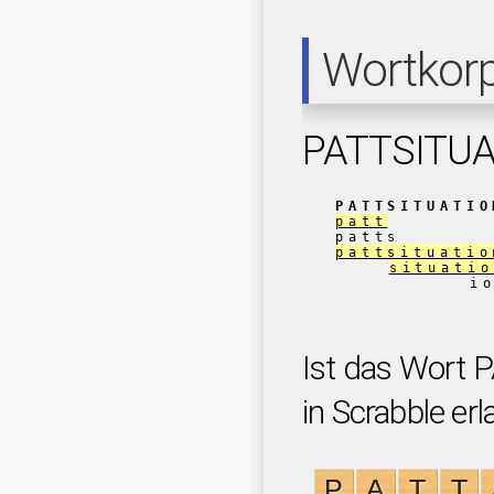
Wortkor
PATTSITUA
PATTSITUATIO
patt
patts
pattsituatio
situatio
i
Ist das Wort
in Scrabble erl