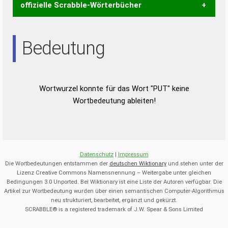
offizielle Scrabble-Wörterbücher
Wortwurzel liefert mit Hilfe eines semantischen
Bedeutung
Wortanalyse-Algorithmus gute Anhaltspunkte zu
Wortbedeutung, Worttrennung und Wortform, um die
Gültigkeit eines Wortes für das Scrabble-Spiel zu
bestimmen!
zugelassene Turnier Scrabble-
Wortwurzel konnte für das Wort "PUT" keine
Wörterbücher sind:
Wortbedeutung ableiten!
Duden – Standardwerk in 12 Bänden
Duden – Richtiges und gutes
Deutsch
Datenschutz
|
Impressum
Duden – Die deutsche Grammatik
Die Wortbedeutungen entstammen der
deutschen Wiktionary
und stehen unter der
Lizenz Creative Commons Namensnennung – Weitergabe unter gleichen
Duden – Deutsches
Bedingungen 3.0 Unported. Bei Wiktionary ist eine Liste der Autoren verfügbar. Die
Universalwörterbuch
Artikel zur Wortbedeutung wurden über einen semantischen Computer-Algorithmus
neu strukturiert, bearbeitet, ergänzt und gekürzt.
SCRABBLE® is a registered trademark of J.W. Spear & Sons Limited