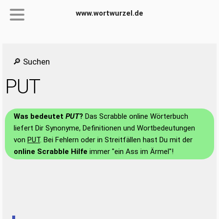
www.wortwurzel.de
🔎 Suchen
PUT
Was bedeutet
PUT
?
Das Scrabble online Wörterbuch
liefert Dir Synonyme, Definitionen und Wortbedeutungen
von
PUT
. Bei Fehlern oder in Streitfällen hast Du mit der
online Scrabble Hilfe
immer "ein Ass im Ärmel"!