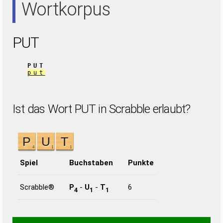
Wortkorpus
PUT
PUT
put
Ist das Wort PUT in Scrabble erlaubt?
Spiel
Buchstaben
Punkte
Scrabble®
P
-
U
-
T
6
4
1
1