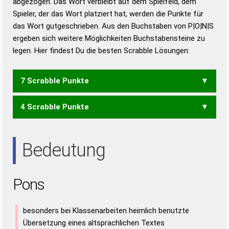
abgezogen. Das Wort verbleibt auf dem Spielfeld, dem
Duden – Richtiges und gutes
Spieler, der das Wort platziert hat, werden die Punkte für
Deutsch
das Wort gutgeschrieben. Aus den Buchstaben von P|O|N|S
ergeben sich weitere Möglichkeiten Buchstabensteine zu
Duden – Die deutsche Grammatik
legen. Hier findest Du die besten Scrabble Lösungen:
Duden – Deutsches
Universalwörterbuch
7 Scrabble Punkte
4 Scrabble Punkte
POS
SON
Bedeutung
Pons
besonders bei Klassenarbeiten heimlich benutzte
Übersetzung eines altsprachlichen Textes