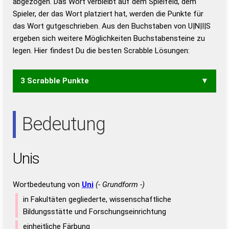
abgezogen. Das Wort verbleibt auf dem Spielfeld, dem
Duden – Richtiges und gutes
Spieler, der das Wort platziert hat, werden die Punkte für
Deutsch
das Wort gutgeschrieben. Aus den Buchstaben von U|N|I|S
ergeben sich weitere Möglichkeiten Buchstabensteine zu
Duden – Die deutsche Grammatik
legen. Hier findest Du die besten Scrabble Lösungen:
Duden – Deutsches
Universalwörterbuch
3 Scrabble Punkte
INS
NUS
UNS
Bedeutung
Unis
Wortbedeutung von
Uni
(- Grundform -)
in Fakultäten gegliederte, wissenschaftliche
Bildungsstätte und Forschungseinrichtung
einheitliche Färbung