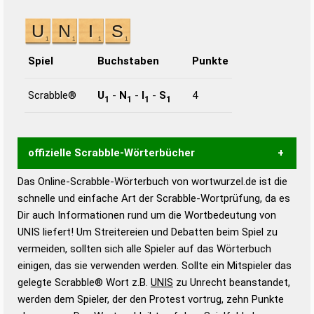
Spiel
Buchstaben
Punkte
Scrabble®
U
-
N
-
I
-
S
4
1
1
1
1
offizielle Scrabble-Wörterbücher
Das Online-Scrabble-Wörterbuch von wortwurzel.de ist die
Wortwurzel liefert mit Hilfe eines semantischen
schnelle und einfache Art der Scrabble-Wortprüfung, da es
Wortanalyse-Algorithmus gute Anhaltspunkte zu
Dir auch Informationen rund um die Wortbedeutung von
Wortbedeutung, Worttrennung und Wortform, um die
UNIS liefert! Um Streitereien und Debatten beim Spiel zu
Gültigkeit eines Wortes für das Scrabble-Spiel zu
vermeiden, sollten sich alle Spieler auf das Wörterbuch
bestimmen!
zugelassene Turnier Scrabble-
einigen, das sie verwenden werden. Sollte ein Mitspieler das
Wörterbücher sind:
gelegte Scrabble® Wort z.B.
UNIS
zu Unrecht beanstandet,
werden dem Spieler, der den Protest vortrug, zehn Punkte
Duden – Standardwerk in 12 Bänden