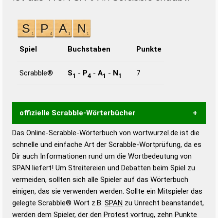
Spiel
Buchstaben
Punkte
Scrabble®
S
-
P
-
A
-
N
7
1
4
1
1
offizielle Scrabble-Wörterbücher
Das Online-Scrabble-Wörterbuch von wortwurzel.de ist die
Wortwurzel liefert mit Hilfe eines semantischen
schnelle und einfache Art der Scrabble-Wortprüfung, da es
Wortanalyse-Algorithmus gute Anhaltspunkte zu
Dir auch Informationen rund um die Wortbedeutung von
Wortbedeutung, Worttrennung und Wortform, um die
SPAN liefert! Um Streitereien und Debatten beim Spiel zu
Gültigkeit eines Wortes für das Scrabble-Spiel zu
vermeiden, sollten sich alle Spieler auf das Wörterbuch
bestimmen!
zugelassene Turnier Scrabble-
einigen, das sie verwenden werden. Sollte ein Mitspieler das
Wörterbücher sind:
gelegte Scrabble® Wort z.B.
SPAN
zu Unrecht beanstandet,
werden dem Spieler, der den Protest vortrug, zehn Punkte
Duden – Standardwerk in 12 Bänden