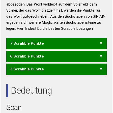
abgezogen. Das Wort verbleibt auf dem Spielfeld, dem
Duden – Richtiges und gutes
Spieler, der das Wort platziert hat, werden die Punkte für
Deutsch
das Wort gutgeschrieben. Aus den Buchstaben von S|P|A|N
ergeben sich weitere Möglichkeiten Buchstabensteine zu
Duden – Die deutsche Grammatik
legen. Hier findest Du die besten Scrabble Lösungen:
Duden – Deutsches
Universalwörterbuch
7 Scrabble Punkte
6 Scrabble Punkte
PANS
3 Scrabble Punkte
PAS
ANS
Bedeutung
Span