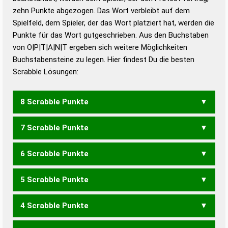
Duden – Standardwerk in 12 Bänden
zehn Punkte abgezogen. Das Wort verbleibt auf dem
Duden – Richtiges und gutes
Spielfeld, dem Spieler, der das Wort platziert hat, werden die
Deutsch
Punkte für das Wort gutgeschrieben. Aus den Buchstaben
von O|P|T|A|N|T ergeben sich weitere Möglichkeiten
Duden – Die deutsche Grammatik
Buchstabensteine zu legen. Hier findest Du die besten
Duden – Deutsches
Scrabble Lösungen:
Universalwörterbuch
8 Scrabble Punkte
7 Scrabble Punkte
POTT
6 Scrabble Punkte
APO
OPA
POT
TOP
PATT
TAPT
5 Scrabble Punkte
PAN
4 Scrabble Punkte
NATO
TONT
TOTA