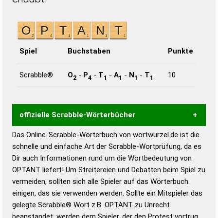
Spiel
Buchstaben
Punkte
Scrabble®
O
-
P
-
T
-
A
-
N
-
T
10
2
4
1
1
1
1
offizielle Scrabble-Wörterbücher
Das Online-Scrabble-Wörterbuch von wortwurzel.de ist die
Wortwurzel liefert mit Hilfe eines semantischen
schnelle und einfache Art der Scrabble-Wortprüfung, da es
Wortanalyse-Algorithmus gute Anhaltspunkte zu
Dir auch Informationen rund um die Wortbedeutung von
Wortbedeutung, Worttrennung und Wortform, um die
OPTANT liefert! Um Streitereien und Debatten beim Spiel zu
Gültigkeit eines Wortes für das Scrabble-Spiel zu
vermeiden, sollten sich alle Spieler auf das Wörterbuch
bestimmen!
zugelassene Turnier Scrabble-
einigen, das sie verwenden werden. Sollte ein Mitspieler das
Wörterbücher sind:
gelegte Scrabble® Wort z.B.
OPTANT
zu Unrecht
beanstandet, werden dem Spieler, der den Protest vortrug,