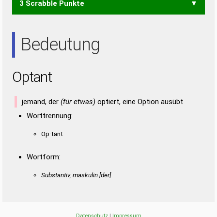
3 Scrabble Punkte
NOT
TAO
TON
TOT
TAT
Bedeutung
Optant
jemand, der
(für etwas)
optiert, eine Option ausübt
Worttrennung:
Op·tant
Wortform:
Substantiv, maskulin [der]
Datenschutz
|
Impressum