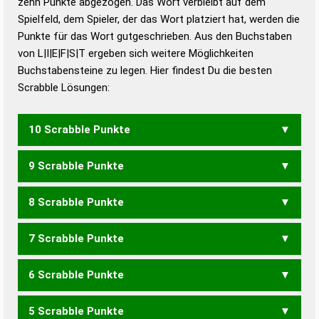
zehn Punkte abgezogen. Das Wort verbleibt auf dem
Duden – Richtiges und gutes
Spielfeld, dem Spieler, der das Wort platziert hat, werden die
Deutsch
Punkte für das Wort gutgeschrieben. Aus den Buchstaben
von L|I|E|F|S|T ergeben sich weitere Möglichkeiten
Duden – Die deutsche Grammatik
Buchstabensteine zu legen. Hier findest Du die besten
Duden – Deutsches
Scrabble Lösungen:
Universalwörterbuch
10 Scrabble Punkte
9 Scrabble Punkte
FEILST
FELSIT
FIELST
FILETS
FISTEL
FLIEST
LIFTES
8 Scrabble Punkte
FEILT
FIELT
FILET
FLIES
LIEFT
LIFTE
LIFTS
7 Scrabble Punkte
ELFT
FEIL
FELS
FIEL
FILE
FILS
LIFT
FEIST
FISTE
FITES
SEIFT
STEIF
TIEFS
6 Scrabble Punkte
ELF
FEIT
FEST
FIES
FIST
FITE
SEIF
TIEF
5 Scrabble Punkte
FEI
FES
FIS
FIT
EILST
LEIST
LIEST
LISTE
SEILT
SIELT