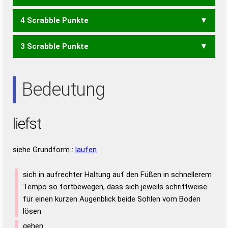
STEIL
STIEL
STILE
TEILS
4 Scrabble Punkte
EILT
ILSE
LEIS
LEIT
LEST
LIES
LIST
SEIL
SIEL
STIL
TEIL
3 Scrabble Punkte
EIL
LEI
LET
EIST
SEIT
SITE
EIS
IST
SEI
SET
SIE
Bedeutung
liefst
siehe Grundform :
laufen
sich in aufrechter Haltung auf den Füßen in schnellerem
Tempo so fortbewegen, dass sich jeweils schrittweise
für einen kurzen Augenblick beide Sohlen vom Boden
lösen
gehen