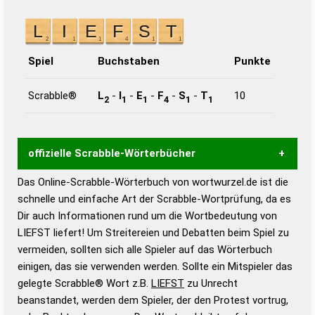
Spiel
Buchstaben
Punkte
Scrabble®
L
-
I
-
E
-
F
-
S
-
T
10
2
1
1
4
1
1
offizielle Scrabble-Wörterbücher
Das Online-Scrabble-Wörterbuch von wortwurzel.de ist die
Wortwurzel liefert mit Hilfe eines semantischen
schnelle und einfache Art der Scrabble-Wortprüfung, da es
Wortanalyse-Algorithmus gute Anhaltspunkte zu
Dir auch Informationen rund um die Wortbedeutung von
Wortbedeutung, Worttrennung und Wortform, um die
LIEFST liefert! Um Streitereien und Debatten beim Spiel zu
Gültigkeit eines Wortes für das Scrabble-Spiel zu
vermeiden, sollten sich alle Spieler auf das Wörterbuch
bestimmen!
zugelassene Turnier Scrabble-
einigen, das sie verwenden werden. Sollte ein Mitspieler das
Wörterbücher sind:
gelegte Scrabble® Wort z.B.
LIEFST
zu Unrecht
beanstandet, werden dem Spieler, der den Protest vortrug,
Duden – Standardwerk in 12 Bänden