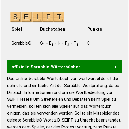
Spiel
Buchstaben
Punkte
Scrabble®
S
-
E
-
I
-
F
-
T
8
1
1
1
4
1
offizielle Scrabble-Wörterbücher
Das Online-Scrabble-Wörterbuch von wortwurzel.de ist die
Wortwurzel liefert mit Hilfe eines semantischen
schnelle und einfache Art der Scrabble-Wortprüfung, da es
Wortanalyse-Algorithmus gute Anhaltspunkte zu
Dir auch Informationen rund um die Wortbedeutung von
Wortbedeutung, Worttrennung und Wortform, um die
SEIFT liefert! Um Streitereien und Debatten beim Spiel zu
Gültigkeit eines Wortes für das Scrabble-Spiel zu
vermeiden, sollten sich alle Spieler auf das Wörterbuch
bestimmen!
zugelassene Turnier Scrabble-
einigen, das sie verwenden werden. Sollte ein Mitspieler das
Wörterbücher sind:
gelegte Scrabble® Wort z.B.
SEIFT
zu Unrecht beanstandet,
werden dem Spieler, der den Protest vortrug, zehn Punkte
Duden – Standardwerk in 12 Bänden