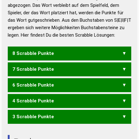
abgezogen. Das Wort verbleibt auf dem Spielfeld, dem
Duden – Richtiges und gutes
Spieler, der das Wort platziert hat, werden die Punkte für
Deutsch
das Wort gutgeschrieben. Aus den Buchstaben von S|E|I|F|T
ergeben sich weitere Möglichkeiten Buchstabensteine zu
Duden – Die deutsche Grammatik
legen. Hier findest Du die besten Scrabble Lösungen:
Duden – Deutsches
Universalwörterbuch
8 Scrabble Punkte
7 Scrabble Punkte
FEIST
FISTE
FITES
STEIF
TIEFS
6 Scrabble Punkte
FEIT
FEST
FIES
FIST
FITE
TIEF
4 Scrabble Punkte
FEI
FES
FIS
FIT
3 Scrabble Punkte
EIST
SEIT
SITE
EIS
IST
SET
SIE