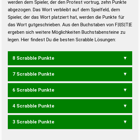
werden dem Spieler, der den Protest vortrug, zehn Punkte
Duden – Standardwerk in 12 Bänden
abgezogen. Das Wort verbleibt auf dem Spielfeld, dem
Duden – Richtiges und gutes
Spieler, der das Wort platziert hat, werden die Punkte für
Deutsch
das Wort gutgeschrieben. Aus den Buchstaben von F|I|S|T|E
ergeben sich weitere Möglichkeiten Buchstabensteine zu
Duden – Die deutsche Grammatik
legen. Hier findest Du die besten Scrabble Lösungen:
Duden – Deutsches
Universalwörterbuch
8 Scrabble Punkte
7 Scrabble Punkte
FEIST
FITES
SEIFT
STEIF
TIEFS
6 Scrabble Punkte
FEIT
FEST
FIES
FITE
SEIF
TIEF
4 Scrabble Punkte
FEI
FES
FIT
3 Scrabble Punkte
EIST
SEIT
SITE
EIS
SEI
SET
SIE