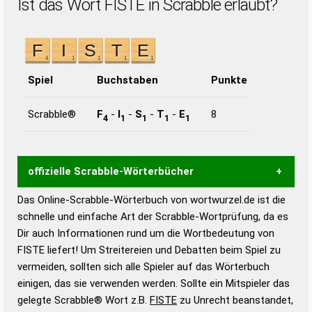
Ist das Wort FISTE in Scrabble erlaubt?
Spiel
Buchstaben
Punkte
Scrabble®
F
-
I
-
S
-
T
-
E
8
4
1
1
1
1
offizielle Scrabble-Wörterbücher
Das Online-Scrabble-Wörterbuch von wortwurzel.de ist die
Wortwurzel liefert mit Hilfe eines semantischen
schnelle und einfache Art der Scrabble-Wortprüfung, da es
Wortanalyse-Algorithmus gute Anhaltspunkte zu
Dir auch Informationen rund um die Wortbedeutung von
Wortbedeutung, Worttrennung und Wortform, um die
FISTE liefert! Um Streitereien und Debatten beim Spiel zu
Gültigkeit eines Wortes für das Scrabble-Spiel zu
vermeiden, sollten sich alle Spieler auf das Wörterbuch
bestimmen!
zugelassene Turnier Scrabble-
einigen, das sie verwenden werden. Sollte ein Mitspieler das
Wörterbücher sind:
gelegte Scrabble® Wort z.B.
FISTE
zu Unrecht beanstandet,