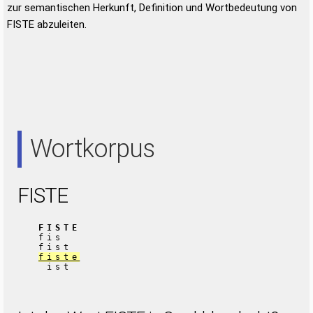
zur semantischen Herkunft, Definition und Wortbedeutung von
FISTE abzuleiten.
Wortkorpus
FISTE
FISTE
fis
fist
fiste
ist