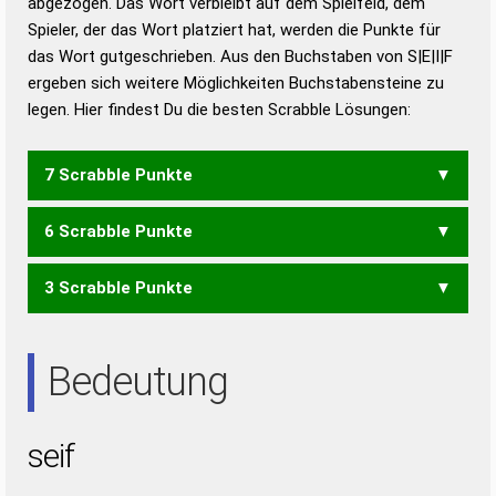
abgezogen. Das Wort verbleibt auf dem Spielfeld, dem
Duden – Richtiges und gutes
Spieler, der das Wort platziert hat, werden die Punkte für
Deutsch
das Wort gutgeschrieben. Aus den Buchstaben von S|E|I|F
ergeben sich weitere Möglichkeiten Buchstabensteine zu
Duden – Die deutsche Grammatik
legen. Hier findest Du die besten Scrabble Lösungen:
Duden – Deutsches
Universalwörterbuch
7 Scrabble Punkte
6 Scrabble Punkte
FIES
3 Scrabble Punkte
FEI
FES
FIS
EIS
SIE
Bedeutung
seif