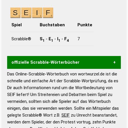
Spiel
Buchstaben
Punkte
Scrabble®
S
-
E
-
I
-
F
7
1
1
1
4
offizielle Scrabble-Wörterbücher
Das Online-Scrabble-Wörterbuch von wortwurzel.de ist die
Wortwurzel liefert mit Hilfe eines semantischen
schnelle und einfache Art der Scrabble-Wortprüfung, da es
Wortanalyse-Algorithmus gute Anhaltspunkte zu
Dir auch Informationen rund um die Wortbedeutung von
Wortbedeutung, Worttrennung und Wortform, um die
SEIF liefert! Um Streitereien und Debatten beim Spiel zu
Gültigkeit eines Wortes für das Scrabble-Spiel zu
vermeiden, sollten sich alle Spieler auf das Wörterbuch
bestimmen!
zugelassene Turnier Scrabble-
einigen, das sie verwenden werden. Sollte ein Mitspieler das
Wörterbücher sind:
gelegte Scrabble® Wort z.B.
SEIF
zu Unrecht beanstandet,
werden dem Spieler, der den Protest vortrug, zehn Punkte
Duden – Standardwerk in 12 Bänden