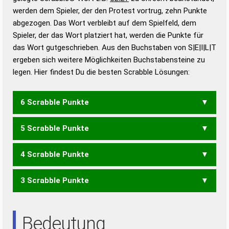
werden dem Spieler, der den Protest vortrug, zehn Punkte
Duden – Standardwerk in 12 Bänden
abgezogen. Das Wort verbleibt auf dem Spielfeld, dem
Duden – Richtiges und gutes
Spieler, der das Wort platziert hat, werden die Punkte für
Deutsch
das Wort gutgeschrieben. Aus den Buchstaben von S|E|I|L|T
ergeben sich weitere Möglichkeiten Buchstabensteine zu
Duden – Die deutsche Grammatik
legen. Hier findest Du die besten Scrabble Lösungen:
Duden – Deutsches
Universalwörterbuch
6 Scrabble Punkte
5 Scrabble Punkte
EILST
LEIST
LIEST
LISTE
SIELT
STEIL
STIEL
STILE
TEILS
4 Scrabble Punkte
ILSE
LEIS
LEIT
LEST
LIES
LIST
SIEL
STIL
TEIL
3 Scrabble Punkte
LEI
LET
EIST
SEIT
SITE
EIS
IST
SET
SIE
Bedeutung