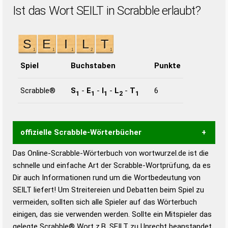
Ist das Wort SEILT in Scrabble erlaubt?
Spiel
Buchstaben
Punkte
Scrabble®
S
-
E
-
I
-
L
-
T
6
1
1
1
2
1
offizielle Scrabble-Wörterbücher
Das Online-Scrabble-Wörterbuch von wortwurzel.de ist die
Wortwurzel liefert mit Hilfe eines semantischen
schnelle und einfache Art der Scrabble-Wortprüfung, da es
Wortanalyse-Algorithmus gute Anhaltspunkte zu
Dir auch Informationen rund um die Wortbedeutung von
Wortbedeutung, Worttrennung und Wortform, um die
SEILT liefert! Um Streitereien und Debatten beim Spiel zu
Gültigkeit eines Wortes für das Scrabble-Spiel zu
vermeiden, sollten sich alle Spieler auf das Wörterbuch
bestimmen!
zugelassene Turnier Scrabble-
einigen, das sie verwenden werden. Sollte ein Mitspieler das
Wörterbücher sind:
gelegte Scrabble® Wort z.B.
SEILT
zu Unrecht beanstandet,