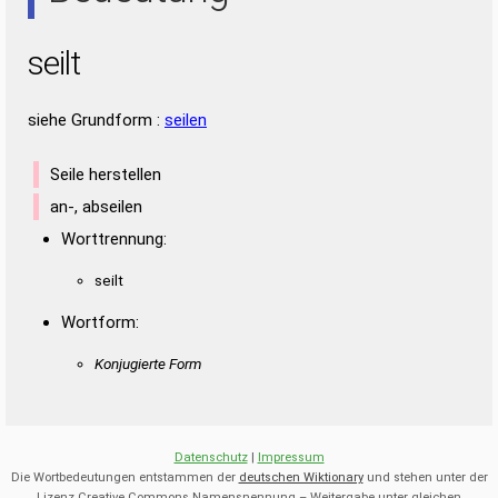
seilt
siehe Grundform :
seilen
Seile herstellen
an-, abseilen
Worttrennung:
seilt
Wortform:
Konjugierte Form
Datenschutz
|
Impressum
Die Wortbedeutungen entstammen der
deutschen Wiktionary
und stehen unter der
Lizenz Creative Commons Namensnennung – Weitergabe unter gleichen