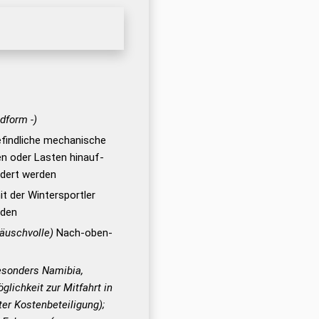
ndform -)
efindliche mechanische
en oder Lasten hinauf-
dert werden
t der Wintersportler
rden
äuschvolle)
Nach-oben-
esonders Namibia,
glichkeit zur Mitfahrt in
er Kostenbeteiligung);