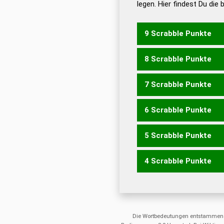
legen. Hier findest Du die
Dud
Universalwörterbuch
9 Scrabble Punkte
8 Scrabble Punkte
FEILT
FIELT
FILET
LIEF
7 Scrabble Punkte
ELFT
FEIL
FIEL
FILE
LIE
6 Scrabble Punkte
ELF
FEIT
FITE
TIEF
5 Scrabble Punkte
FEI
FIT
4 Scrabble Punkte
EILT
LEIT
TEIL
EIL
LEI
LET
Die Wortbedeutungen entstammen