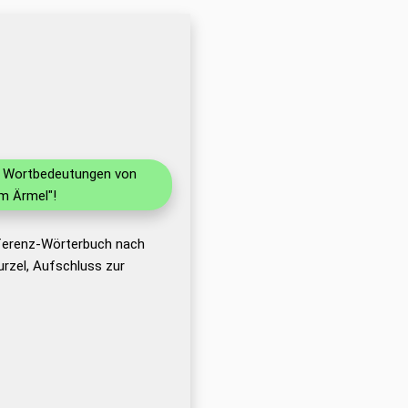
nd Wortbedeutungen von
m Ärmel"!
eferenz-Wörterbuch nach
rzel, Aufschluss zur