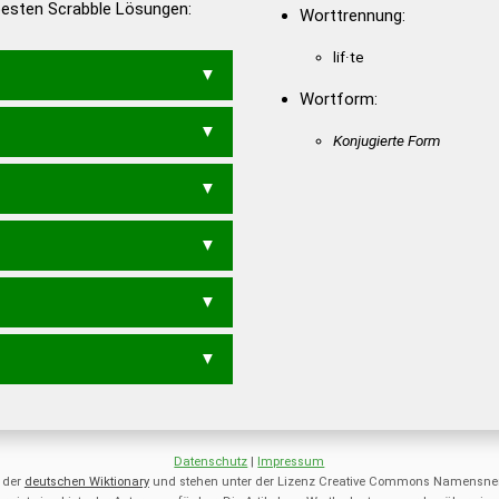
 besten Scrabble Lösungen:
Worttrennung:
en – Deutsches
lif·te
Wortform:
T
Konjugierte Form
F
Datenschutz
|
Impressum
 der
deutschen Wiktionary
und stehen unter der Lizenz Creative Commons Namensnen