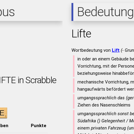
pus
Bedeutung
Lifte
Wortbedeutung von
Lift
(- Gru
in oder an einem Gebäude b
Vorrichtung, mit der Person
beziehungsweise hinabbeför
IFTE in Scrabble
mechanische Vorrichtung, mi
hangaufwärts befördert we
umgangssprachlich das (ger
Ziehen des Nasenschleims
umgangssprachlich sonst b
Südafrika () Gelegenheit / Mö
aben
Punkte
einem privaten Fahrzeug (unt