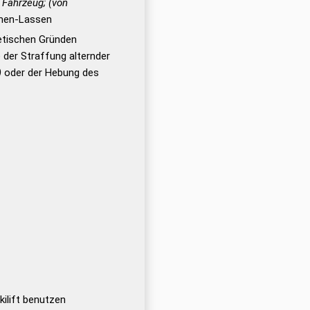
 Fahrzeug; (von
men-Lassen
etischen Gründen
 der Straffung alternder
)
oder der Hebung des
kilift benutzen