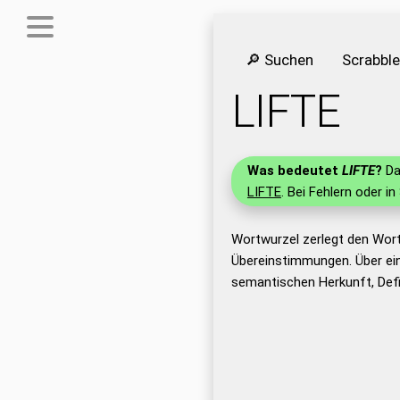
🔎 Suchen
Scrabbl
LIFTE
Was bedeutet
LIFTE
?
Da
LIFTE
. Bei Fehlern oder in
Wortwurzel zerlegt den Wort
Übereinstimmungen. Über ei
semantischen Herkunft, Defi