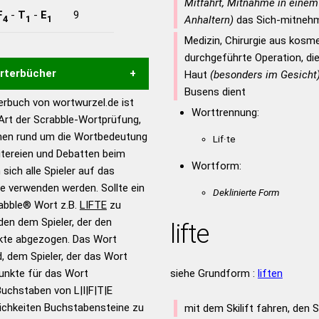
Mitfahrt, Mitnahme in einem
F
-
T
-
E
9
4
1
1
Anhaltern)
das Sich-mitneh
Medizin, Chirurgie aus kosm
durchgeführte Operation, die
örterbücher
Haut
(besonders im Gesicht
Busens dient
rbuch von wortwurzel.de ist
Hilfe eines semantischen
Worttrennung:
 Art der Scrabble-Wortprüfung,
s gute Anhaltspunkte zu
onen rund um die Wortbedeutung
Lif·te
ennung und Wortform, um die
eitereien und Debatten beim
für das Scrabble-Spiel zu
Wortform:
 sich alle Spieler auf das
 Turnier Scrabble-
ie verwenden werden. Sollte ein
Deklinierte Form
rabble® Wort z.B.
LIFTE
zu
en dem Spieler, der den
en – Standardwerk in 12
lifte
nkte abgezogen. Das Wort
nden
d, dem Spieler, der das Wort
en – Richtiges und gutes
Punkte für das Wort
siehe Grundform :
liften
utsch
uchstaben von L|I|F|T|E
ichkeiten Buchstabensteine zu
en – Die deutsche Grammatik
mit dem Skilift fahren, den S