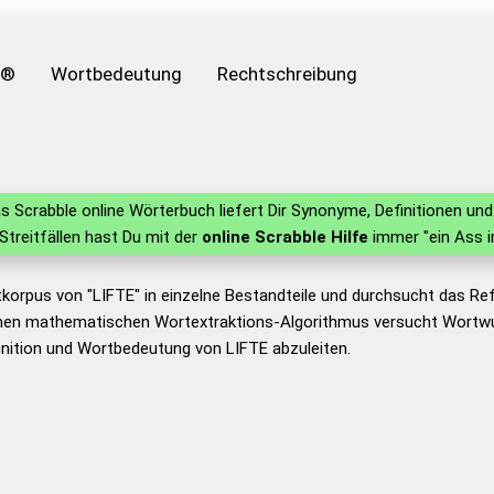
e®
Wortbedeutung
Rechtschreibung
s Scrabble online Wörterbuch liefert Dir Synonyme, Definitionen u
 Streitfällen hast Du mit der
online Scrabble Hilfe
immer "ein Ass i
korpus von "LIFTE" in einzelne Bestandteile und durchsucht das R
nen mathematischen Wortextraktions-Algorithmus versucht Wortwu
nition und Wortbedeutung von LIFTE abzuleiten.