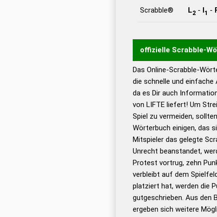
Scrabble®
L
-
I
-
2
1
offizielle Scrabble-W
Das Online-Scrabble-Wörte
Wortwurzel liefert mit 
die schnelle und einfache
Wortanalyse-Algorithmu
da es Dir auch Informati
Wortbedeutung, Worttr
von LIFTE liefert! Um Str
Gültigkeit eines Wortes 
Spiel zu vermeiden, sollten
bestimmen!
zugelassene
Wörterbuch einigen, das s
Wörterbücher sind:
Mitspieler das gelegte Sc
Unrecht beanstandet, werd
Dud
Protest vortrug, zehn Pu
Bä
verbleibt auf dem Spielfel
Dud
platziert hat, werden die 
De
gutgeschrieben. Aus den B
ergeben sich weitere Mögl
Dud