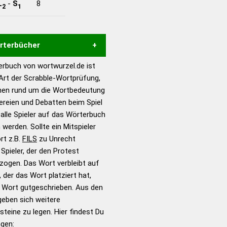
L
-
S
8
2
1
örterbücher
rbuch von wortwurzel.de ist
Hilfe eines semantischen
 Art der Scrabble-Wortprüfung,
s gute Anhaltspunkte zu
onen rund um die Wortbedeutung
ennung und Wortform, um die
tereien und Debatten beim Spiel
für das Scrabble-Spiel zu
 alle Spieler auf das Wörterbuch
 Turnier Scrabble-
 werden. Sollte ein Mitspieler
rt z.B.
FILS
zu Unrecht
pieler, der den Protest
en – Standardwerk in 12
zogen. Das Wort verbleibt auf
nden
 der das Wort platziert hat,
en – Richtiges und gutes
s Wort gutgeschrieben. Aus den
utsch
geben sich weitere
teine zu legen. Hier findest Du
en – Die deutsche Grammatik
ngen: