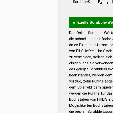
Scrabble®
F
-
I
-
4
1
offizielle Scrabble-W
Das Online-Scrabble-Wörte
Wortwurzel liefert mit 
die schnelle und einfache
Wortanalyse-Algorithmu
da es Dir auch Informati
Wortbedeutung, Worttr
von FILS liefert! Um Strei
Gültigkeit eines Wortes 
zu vermeiden, sollten sich
bestimmen!
zugelassene
einigen, das sie verwenden
Wörterbücher sind:
das gelegte Scrabble® Wo
beanstandet, werden dem S
Dud
vortrug, zehn Punkte abge
Bä
dem Spielfeld, dem Spieler,
Dud
werden die Punkte für da
De
Buchstaben von F|I|L|S er
Möglichkeiten Buchstabens
Dud
die besten Scrabble Lösu