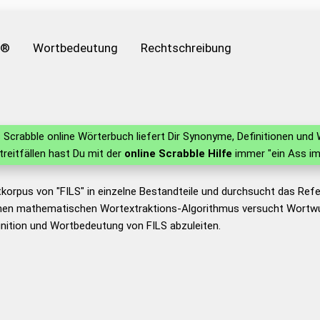
e®
Wortbedeutung
Rechtschreibung
Scrabble online Wörterbuch liefert Dir Synonyme, Definitionen un
Streitfällen hast Du mit der
online Scrabble Hilfe
immer "ein Ass im
korpus von "FILS" in einzelne Bestandteile und durchsucht das Re
nen mathematischen Wortextraktions-Algorithmus versucht Wortwu
nition und Wortbedeutung von FILS abzuleiten.