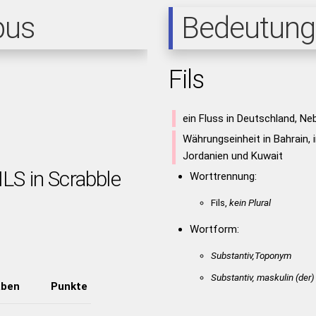
pus
Bedeutung
Fils
ein Fluss in Deutschland, N
Währungseinheit in Bahrain, i
Jordanien und Kuwait
ILS in Scrabble
Worttrennung:
Fils,
kein Plural
Wortform:
Substantiv,Toponym
Substantiv, maskulin
(der)
aben
Punkte