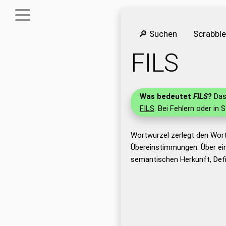
🔎 Suchen
Scrabbl
FILS
Was bedeutet
FILS
?
Das 
FILS
. Bei Fehlern oder in 
Wortwurzel zerlegt den Wort
Übereinstimmungen. Über ei
semantischen Herkunft, Defi