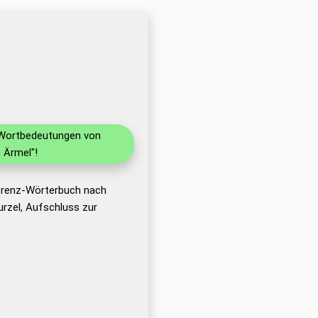
d Wortbedeutungen von
 Ärmel"!
ferenz-Wörterbuch nach
rzel, Aufschluss zur