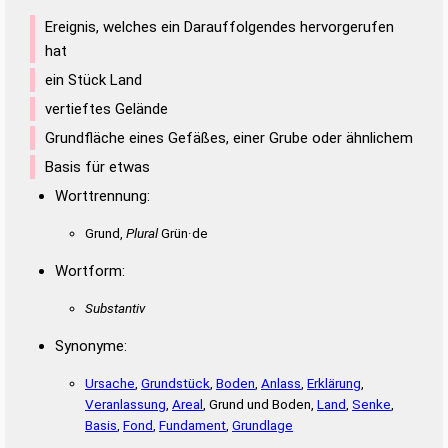
TUNISER
UNIERST
UNTIERS
Ereignis, welches ein Darauffolgendes hervorgerufen
hat
ein Stück Land
vertieftes Gelände
Grundfläche eines Gefäßes, einer Grube oder ähnlichem
Basis für etwas
Worttrennung:
Grund,
Plural
Grün·de
Wortform:
Substantiv
Synonyme:
Ursache
,
Grundstück
,
Boden
,
Anlass
,
Erklärung
,
Veranlassung
,
Areal
, Grund und Boden,
Land
,
Senke
,
Basis
,
Fond
,
Fundament
,
Grundlage