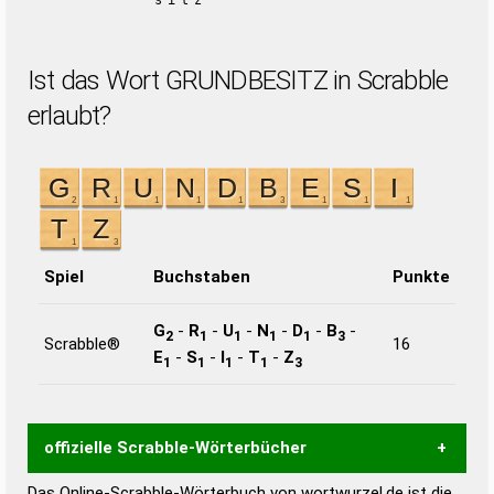
sitz
Ist das Wort GRUNDBESITZ in Scrabble
erlaubt?
Spiel
Buchstaben
Punkte
G
-
R
-
U
-
N
-
D
-
B
-
2
1
1
1
1
3
Scrabble®
16
E
-
S
-
I
-
T
-
Z
1
1
1
1
3
offizielle Scrabble-Wörterbücher
Das Online-Scrabble-Wörterbuch von wortwurzel.de ist die