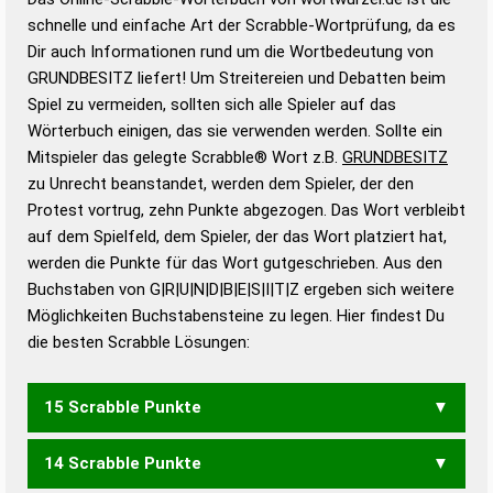
Wortwurzel liefert mit Hilfe eines semantischen
schnelle und einfache Art der Scrabble-Wortprüfung, da es
Wortanalyse-Algorithmus gute Anhaltspunkte zu
Dir auch Informationen rund um die Wortbedeutung von
Wortbedeutung, Worttrennung und Wortform, um die
GRUNDBESITZ liefert! Um Streitereien und Debatten beim
Gültigkeit eines Wortes für das Scrabble-Spiel zu
Spiel zu vermeiden, sollten sich alle Spieler auf das
bestimmen!
zugelassene Turnier Scrabble-
Wörterbuch einigen, das sie verwenden werden. Sollte ein
Wörterbücher sind:
Mitspieler das gelegte Scrabble® Wort z.B.
GRUNDBESITZ
zu Unrecht beanstandet, werden dem Spieler, der den
Duden – Standardwerk in 12 Bänden
Protest vortrug, zehn Punkte abgezogen. Das Wort verbleibt
Duden – Richtiges und gutes
auf dem Spielfeld, dem Spieler, der das Wort platziert hat,
Deutsch
werden die Punkte für das Wort gutgeschrieben. Aus den
Buchstaben von G|R|U|N|D|B|E|S|I|T|Z ergeben sich weitere
Duden – Die deutsche Grammatik
Möglichkeiten Buchstabensteine zu legen. Hier findest Du
Duden – Deutsches
die besten Scrabble Lösungen:
Universalwörterbuch
15 Scrabble Punkte
14 Scrabble Punkte
ZUBRINGEST