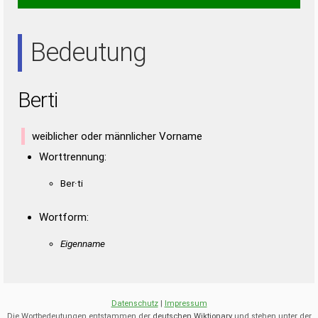
SIRE
SITE
STER
TIER
EIS
ERS
IRE
IST
RES
SEI
SET
SIE
SIR
TRI
Bedeutung
Berti
weiblicher oder männlicher Vorname
Worttrennung:
Ber·ti
Wortform:
Eigenname
Datenschutz
|
Impressum
Die Wortbedeutungen entstammen der
deutschen Wiktionary
und stehen unter der