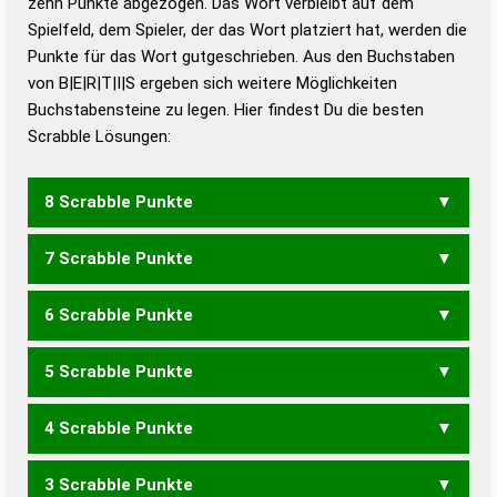
zehn Punkte abgezogen. Das Wort verbleibt auf dem
Duden – Richtiges und gutes
Spielfeld, dem Spieler, der das Wort platziert hat, werden die
Deutsch
Punkte für das Wort gutgeschrieben. Aus den Buchstaben
von B|E|R|T|I|S ergeben sich weitere Möglichkeiten
Duden – Die deutsche Grammatik
Buchstabensteine zu legen. Hier findest Du die besten
Duden – Deutsches
Scrabble Lösungen:
Universalwörterbuch
8 Scrabble Punkte
7 Scrabble Punkte
BISTER
REIBST
RIEBST
TRIEBS
6 Scrabble Punkte
BIERS
BIEST
BIRST
BREIS
BREIT
BRIES
BRIET
BRISE
BRITE
EBITS
ERBST
REIBT
RIEBT
SIEBT
STIEB
STIRB
5 Scrabble Punkte
STREB
TREIB
TRIEB
BEST
BIER
BIET
BISE
BIST
BITS
BREI
BRIE
EBIT
ERBT
REIB
RIEB
SIEB
4 Scrabble Punkte
BEI
BET
BIS
BIT
ERB
ERSTI
REIST
RIEST
RIETS
RISTE
STIER
TIERS
3 Scrabble Punkte
EIST
ERST
REIS
REIT
REST
RIES
RIET
RIST
RITE
SEIT