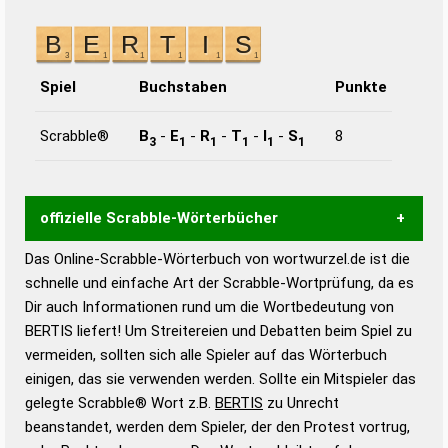
Spiel
Buchstaben
Punkte
Scrabble®
B
-
E
-
R
-
T
-
I
-
S
8
3
1
1
1
1
1
offizielle Scrabble-Wörterbücher
Das Online-Scrabble-Wörterbuch von wortwurzel.de ist die
Wortwurzel liefert mit Hilfe eines semantischen
schnelle und einfache Art der Scrabble-Wortprüfung, da es
Wortanalyse-Algorithmus gute Anhaltspunkte zu
Dir auch Informationen rund um die Wortbedeutung von
Wortbedeutung, Worttrennung und Wortform, um die
BERTIS liefert! Um Streitereien und Debatten beim Spiel zu
Gültigkeit eines Wortes für das Scrabble-Spiel zu
vermeiden, sollten sich alle Spieler auf das Wörterbuch
bestimmen!
zugelassene Turnier Scrabble-
einigen, das sie verwenden werden. Sollte ein Mitspieler das
Wörterbücher sind:
gelegte Scrabble® Wort z.B.
BERTIS
zu Unrecht
beanstandet, werden dem Spieler, der den Protest vortrug,
Duden – Standardwerk in 12 Bänden