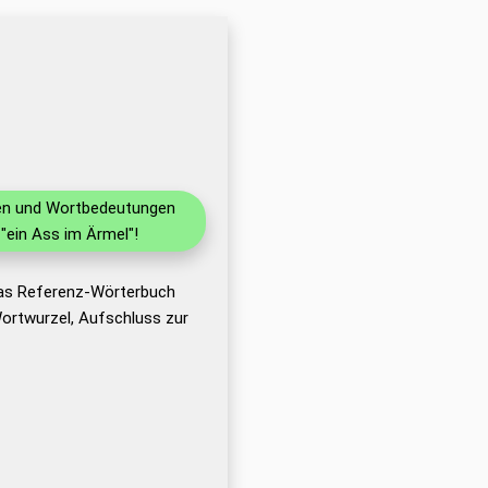
onen und Wortbedeutungen
"ein Ass im Ärmel"!
das Referenz-Wörterbuch
ortwurzel, Aufschluss zur