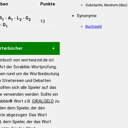
aben
Punkte
Substantiv, Neutrum
(das)
Synonyme:
R
-
A
-
L
-
G
1
1
2
2
13
-
D
Buchgeld
1
örterbücher
rbuch von wortwurzel.de ist
Hilfe eines semantischen
 Art der Scrabble-Wortprüfung,
s gute Anhaltspunkte zu
onen rund um die Wortbedeutung
ennung und Wortform, um die
 Streitereien und Debatten
für das Scrabble-Spiel zu
llten sich alle Spieler auf das
 Turnier Scrabble-
ie verwenden werden. Sollte ein
rabble® Wort z.B.
GIRALGELD
zu
en dem Spieler, der den
en – Standardwerk in 12
nkte abgezogen. Das Wort
nden
d, dem Spieler, der das Wort
en – Richtiges und gutes