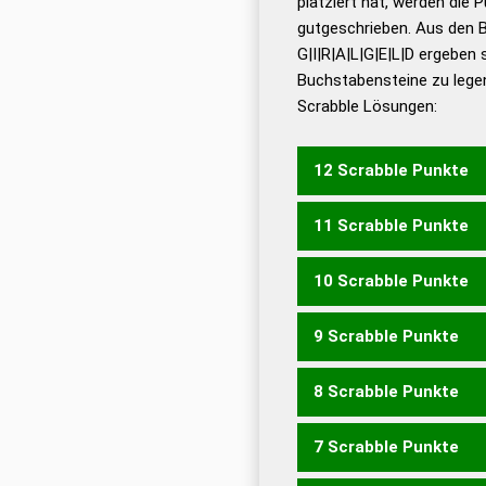
platziert hat, werden die 
De
gutgeschrieben. Aus den 
G|I|R|A|L|G|E|L|D ergeben 
Dud
Buchstabensteine zu legen
Dud
Scrabble Lösungen:
Universalwörterbuch
12 Scrabble Punkte
11 Scrabble Punkte
GALLIGER
10 Scrabble Punkte
GALLIGE
GRILLADE
9 Scrabble Punkte
GALLIG
GALLIER
8 Scrabble Punkte
GELDIG
GIGERL
GRILLE
7 Scrabble Punkte
GALLE
GRELL
GRILL
LE
ALGIER
DRALLE
DRILLE