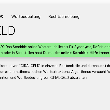
e®
Wortbedeutung
Rechtschreibung
ELD
LD
?
Das Scrabble online Wörterbuch liefert Dir Synonyme, Definiti
ern oder in Streitfällen hast Du mit der
online Scrabble Hilfe
immer 
tkorpus von "GIRALGELD" in einzelne Bestandteile und durchsucht 
er einen mathematischen Wortextraktions-Algorithmus versucht W
inition und Wortbedeutung von GIRALGELD abzuleiten.