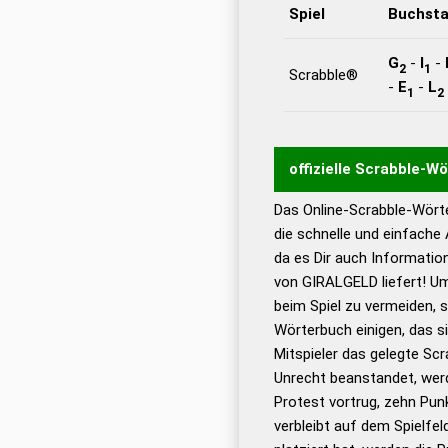
Spiel
Buchst
G
-
I
-
2
1
Scrabble®
-
E
-
L
1
2
offizielle Scrabble-W
Das Online-Scrabble-Wörte
Wortwurzel liefert mit 
die schnelle und einfache
Wortanalyse-Algorithmu
da es Dir auch Informati
Wortbedeutung, Worttr
von GIRALGELD liefert! Um
Gültigkeit eines Wortes 
beim Spiel zu vermeiden, so
bestimmen!
zugelassene
Wörterbuch einigen, das s
Wörterbücher sind:
Mitspieler das gelegte Sc
Unrecht beanstandet, werd
Dud
Protest vortrug, zehn Pu
Bä
verbleibt auf dem Spielfel
Dud