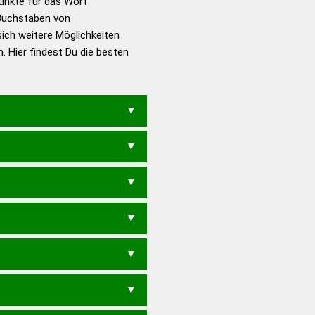
Punkte für das Wort
utsch
Buchstaben von
sich weitere Möglichkeiten
en – Die deutsche Grammatik
. Hier findest Du die besten
en – Deutsches
ADLIGER
GAL
ADELIG
ADLIGE
AGILER
GRADEL
LEDRIG
LIGADE