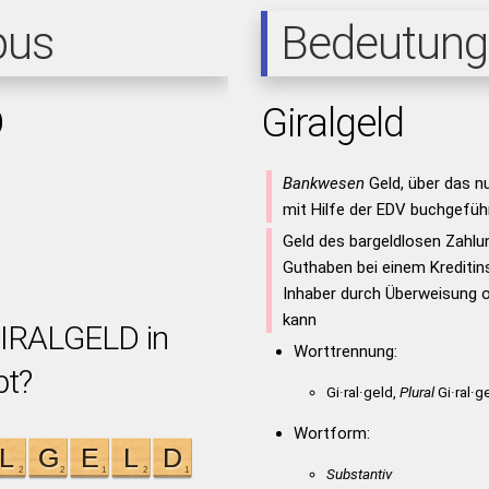
pus
Bedeutung
D
Giralgeld
Bankwesen
Geld, über das nu
mit Hilfe der EDV buchgefüh
Geld des bargeldlosen Zahlu
Guthaben bei einem Kreditins
Inhaber durch Überweisung 
kann
GIRALGELD in
Worttrennung:
bt?
Gi·ral·geld,
Plural
Gi·ral·g
Wortform:
Substantiv