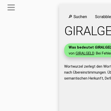
🔎 Suchen
Scrabbl
GIRALG
Was bedeutet
GIRALGE
von
GIRALGELD
. Bei Fehl
Wortwurzel zerlegt den Wor
nach Übereinstimmungen. Üb
semantischen Herkunft, Def