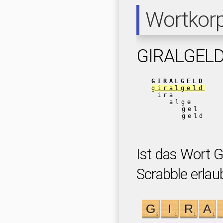
Wortkor
GIRALGEL
GIRALGELD
giralgeld
ira
alge
gel
geld
Ist das Wort 
Scrabble erlau