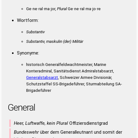
Ge·ne·ral·ma·jor,
Plural
Ge·ne·ral·ma·jo·re
Wortform:
Substantiv
Substantiv, maskulin
(der)
Militär
Synonyme:
historisch Generalfeldwachtmeister, Marine
Konteradmiral, Sanitätsdienst Admiralstabsarzt,
Generalstabsarzt
, Schweizer Armee Divisionär,
Schutzstaffel SS-Brigadeführer, Sturmabteilung SA-
Brigadeführer
General
Heer, Luftwaffe, kein Plural
Offiziersdienstgrad
Bundeswehr
über dem Generalleutnant und somit der