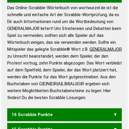
Das Online-Scrabble-Wörterbuch von wortwurzel.de ist die
Wortwurzel liefert mit Hilfe eines semantischen
schnelle und einfache Art der Scrabble-Wortprüfung, da es
Wortanalyse-Algorithmus gute Anhaltspunkte zu
Dir auch Informationen rund um die Wortbedeutung von
Wortbedeutung, Worttrennung und Wortform, um die
GENERALMAJOR liefert! Um Streitereien und Debatten beim
Gültigkeit eines Wortes für das Scrabble-Spiel zu
Spiel zu vermeiden, sollten sich alle Spieler auf das
bestimmen!
zugelassene Turnier Scrabble-
Wörterbuch einigen, das sie verwenden werden. Sollte ein
Wörterbücher sind:
Mitspieler das gelegte Scrabble® Wort z.B.
GENERALMAJOR
zu Unrecht beanstandet, werden dem Spieler, der den
Duden – Standardwerk in 12 Bänden
Protest vortrug, zehn Punkte abgezogen. Das Wort verbleibt
Duden – Richtiges und gutes
auf dem Spielfeld, dem Spieler, der das Wort platziert hat,
Deutsch
werden die Punkte für das Wort gutgeschrieben. Aus den
Buchstaben von G|E|N|E|R|A|L|M|A|J|O|R ergeben sich
Duden – Die deutsche Grammatik
weitere Möglichkeiten Buchstabensteine zu legen. Hier
Duden – Deutsches
findest Du die besten Scrabble Lösungen:
Universalwörterbuch
16 Scrabble Punkte