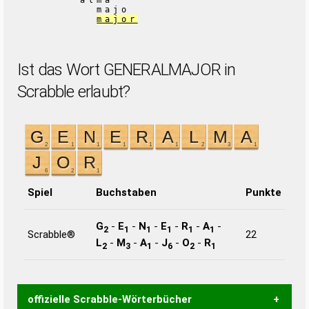
alma
majo
major
Ist das Wort GENERALMAJOR in
Scrabble erlaubt?
Spiel
Buchstaben
Punkte
G
-
E
-
N
-
E
-
R
-
A
-
2
1
1
1
1
1
Scrabble®
22
L
-
M
-
A
-
J
-
O
-
R
2
3
1
6
2
1
offizielle Scrabble-Wörterbücher