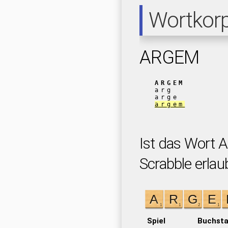
Wortkor
ARGEM
ARGEM
arg
arge
argem
Ist das Wort 
Scrabble erlau
Spiel
Buchst