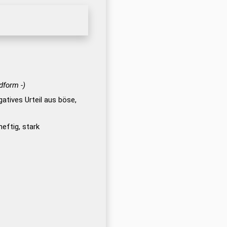
dform -)
gatives Urteil aus böse,
eftig, stark