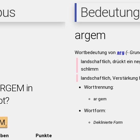
pus
Bedeutung
argem
Wortbedeutung von
arg
(- Grun
landschaftlich, drückt ein ne
schlimm
landschaftlich, Verstärkung h
ARGEM in
Worttrennung:
bt?
ar·gem
Wortform:
Deklinierte Form
aben
Punkte