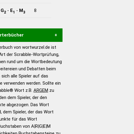
-
G
-
E
-
M
8
2
1
3
örterbücher
rbuch von wortwurzel.de ist
Hilfe eines semantischen
 Art der Scrabble-Wortprüfung,
s gute Anhaltspunkte zu
onen rund um die Wortbedeutung
ennung und Wortform, um die
eitereien und Debatten beim
für das Scrabble-Spiel zu
 sich alle Spieler auf das
 Turnier Scrabble-
ie verwenden werden. Sollte ein
rabble® Wort z.B.
ARGEM
zu
en dem Spieler, der den
en – Standardwerk in 12
nkte abgezogen. Das Wort
nden
d, dem Spieler, der das Wort
en – Richtiges und gutes
Punkte für das Wort
utsch
Buchstaben von A|R|G|E|M
ichkeiten Buchstabensteine zu
en – Die deutsche Grammatik