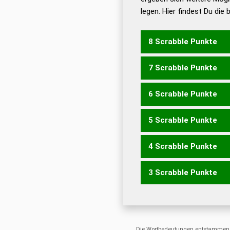
legen. Hier findest Du die
Dud
Universalwörterbuch
8 Scrabble Punkte
7 Scrabble Punkte
GAREM
GRAME
MAGER
6 Scrabble Punkte
GAME
GEMA
GERM
GR
5 Scrabble Punkte
MAG
ARME
MARE
4 Scrabble Punkte
ARM
GARE
RAGE
3 Scrabble Punkte
ERG
GAR
GER
RAG
REG
ARE
Die Wortbedeutungen entstammen