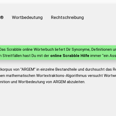
e®
Wortbedeutung
Rechtschreibung
as Scrabble online Wörterbuch liefert Dir Synonyme, Definitionen
in Streitfällen hast Du mit der
online Scrabble Hilfe
immer "ein Ass
tkorpus von "ARGEM" in einzelne Bestandteile und durchsucht das 
nen mathematischen Wortextraktions-Algorithmus versucht Wortwu
inition und Wortbedeutung von ARGEM abzuleiten.