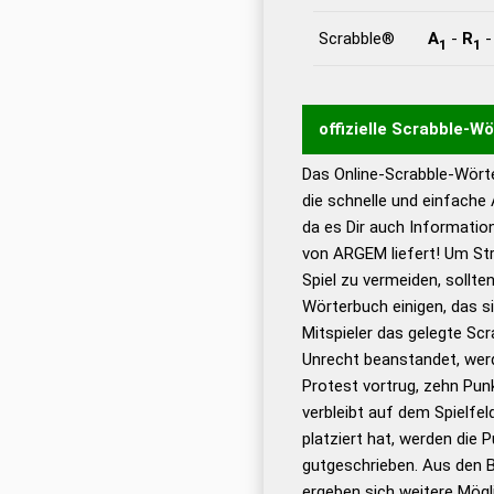
Scrabble®
A
-
R
1
1
offizielle Scrabble-W
Das Online-Scrabble-Wörte
Wortwurzel liefert mit 
die schnelle und einfache
Wortanalyse-Algorithmu
da es Dir auch Informati
Wortbedeutung, Worttr
von ARGEM liefert! Um Str
Gültigkeit eines Wortes 
Spiel zu vermeiden, sollten
bestimmen!
zugelassene
Wörterbuch einigen, das s
Wörterbücher sind:
Mitspieler das gelegte Sc
Unrecht beanstandet, werd
Dud
Protest vortrug, zehn Pu
Bä
verbleibt auf dem Spielfel
Dud
platziert hat, werden die 
De
gutgeschrieben. Aus den 
ergeben sich weitere Mögl
Dud