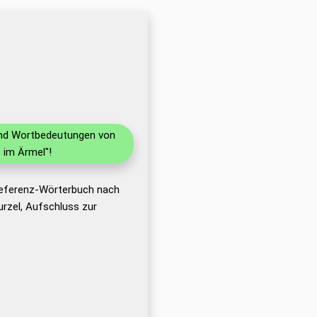
 und Wortbedeutungen von
 im Ärmel"!
Referenz-Wörterbuch nach
rzel, Aufschluss zur