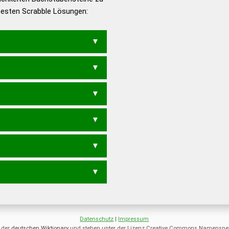
 besten Scrabble Lösungen:
en – Deutsches
MARGE
AM
Datenschutz
|
Impressum
 der
deutschen Wiktionary
und stehen unter der Lizenz Creative Commons Namensnen