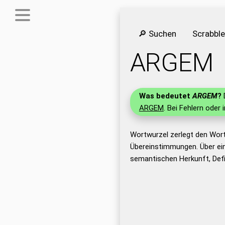
🔎 Suchen
Scrabbl
ARGEM
Was bedeutet
ARGEM
?
D
ARGEM
. Bei Fehlern oder 
Wortwurzel zerlegt den Wor
Übereinstimmungen. Über ei
semantischen Herkunft, Def