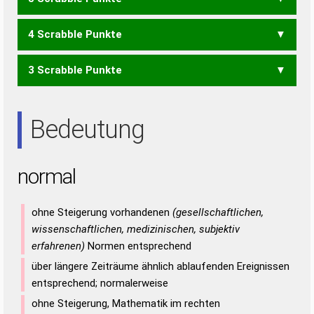
ALM
MOA
OMA
ROM
ORAL
4 Scrabble Punkte
ARM
LOA
MAN
3 Scrabble Punkte
LAR
ORA
RAN
Bedeutung
normal
ohne Steigerung vorhandenen
(gesellschaftlichen,
wissenschaftlichen, medizinischen, subjektiv
erfahrenen)
Normen entsprechend
über längere Zeiträume ähnlich ablaufenden Ereignissen
entsprechend; normalerweise
ohne Steigerung, Mathematik im rechten