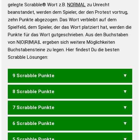
Wörterbücher sind:
gelegte Scrabble® Wort z.B.
NORMAL
zu Unrecht
beanstandet, werden dem Spieler, der den Protest vortrug,
Duden – Standardwerk in 12 Bänden
zehn Punkte abgezogen. Das Wort verbleibt auf dem
Duden – Richtiges und gutes
Spielfeld, dem Spieler, der das Wort platziert hat, werden die
Deutsch
Punkte für das Wort gutgeschrieben. Aus den Buchstaben
von N|O|R|M|A|L ergeben sich weitere Möglichkeiten
Duden – Die deutsche Grammatik
Buchstabensteine zu legen. Hier findest Du die besten
Duden – Deutsches
Scrabble Lösungen:
Universalwörterbuch
9 Scrabble Punkte
8 Scrabble Punkte
MOLAR
MORAL
7 Scrabble Punkte
LORM
MANOR
MARON
ROMAN
6 Scrabble Punkte
MOL
OLM
AMOR
AROM
MOAR
MORA
NOMA
ROMA
5 Scrabble Punkte