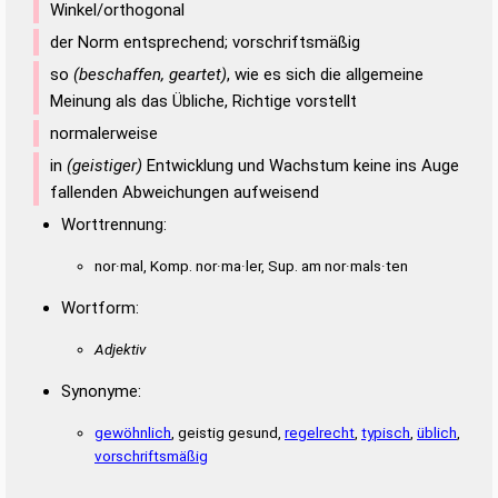
Winkel/orthogonal
der Norm entsprechend; vorschriftsmäßig
so
(beschaffen, geartet)
, wie es sich die allgemeine
Meinung als das Übliche, Richtige vorstellt
normalerweise
in
(geistiger)
Entwicklung und Wachstum keine ins Auge
fallenden Abweichungen aufweisend
Worttrennung:
nor·mal, Komp. nor·ma·ler, Sup. am nor·mals·ten
Wortform:
Adjektiv
Synonyme:
gewöhnlich
, geistig gesund,
regelrecht
,
typisch
,
üblich
,
vorschriftsmäßig