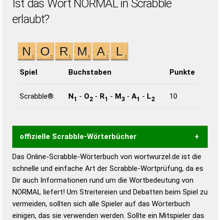
Ist das Wort NORMAL in Scrabble
erlaubt?
Spiel
Buchstaben
Punkte
Scrabble®
N
-
O
-
R
-
M
-
A
-
L
10
1
2
1
3
1
2
offizielle Scrabble-Wörterbücher
Das Online-Scrabble-Wörterbuch von wortwurzel.de ist die
Wortwurzel liefert mit Hilfe eines semantischen
schnelle und einfache Art der Scrabble-Wortprüfung, da es
Wortanalyse-Algorithmus gute Anhaltspunkte zu
Dir auch Informationen rund um die Wortbedeutung von
Wortbedeutung, Worttrennung und Wortform, um die
NORMAL liefert! Um Streitereien und Debatten beim Spiel zu
Gültigkeit eines Wortes für das Scrabble-Spiel zu
vermeiden, sollten sich alle Spieler auf das Wörterbuch
bestimmen!
zugelassene Turnier Scrabble-
einigen, das sie verwenden werden. Sollte ein Mitspieler das