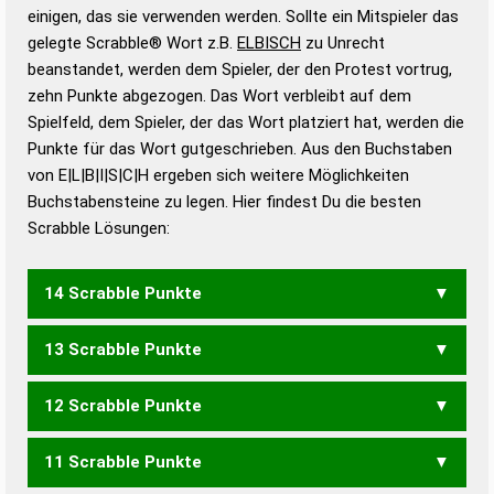
bestimmen!
zugelassene Turnier Scrabble-
einigen, das sie verwenden werden. Sollte ein Mitspieler das
Wörterbücher sind:
gelegte Scrabble® Wort z.B.
ELBISCH
zu Unrecht
beanstandet, werden dem Spieler, der den Protest vortrug,
Duden – Standardwerk in 12 Bänden
zehn Punkte abgezogen. Das Wort verbleibt auf dem
Duden – Richtiges und gutes
Spielfeld, dem Spieler, der das Wort platziert hat, werden die
Deutsch
Punkte für das Wort gutgeschrieben. Aus den Buchstaben
von E|L|B|I|S|C|H ergeben sich weitere Möglichkeiten
Duden – Die deutsche Grammatik
Buchstabensteine zu legen. Hier findest Du die besten
Duden – Deutsches
Scrabble Lösungen:
Universalwörterbuch
14 Scrabble Punkte
13 Scrabble Punkte
BILCHES
12 Scrabble Punkte
BILCHE
BILCHS
BLECHS
BLEICH
BLICHE
11 Scrabble Punkte
BILCH
BLECH
BLICH
BISCHE
SCHEIB
SCHIEB