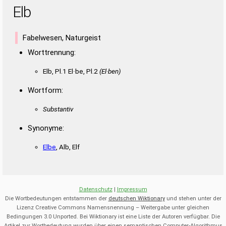
Elb
Fabelwesen, Naturgeist
Worttrennung:
Elb, Pl.1 El·be, Pl.2
(El·ben)
Wortform:
Substantiv
Synonyme:
Elbe
, Alb, Elf
Datenschutz
|
Impressum
Die Wortbedeutungen entstammen der
deutschen Wiktionary
und stehen unter der
Lizenz Creative Commons Namensnennung – Weitergabe unter gleichen
Bedingungen 3.0 Unported. Bei Wiktionary ist eine Liste der Autoren verfügbar. Die
Artikel zur Wortbedeutung wurden über einen semantischen Computer-Algorithmus