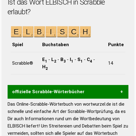
Ist das Wort ELBISCH in Scrabble
erlaubt?
Spiel
Buchstaben
Punkte
E
-
L
-
B
-
I
-
S
-
C
-
1
2
3
1
1
4
Scrabble®
14
H
2
offizielle Scrabble-Wörterbücher
Das Online-Scrabble-Wörterbuch von wortwurzel.de ist die
Wortwurzel liefert mit Hilfe eines semantischen
schnelle und einfache Art der Scrabble-Wortprüfung, da es
Wortanalyse-Algorithmus gute Anhaltspunkte zu
Dir auch Informationen rund um die Wortbedeutung von
Wortbedeutung, Worttrennung und Wortform, um die
ELBISCH liefert! Um Streitereien und Debatten beim Spiel zu
Gültigkeit eines Wortes für das Scrabble-Spiel zu
vermeiden, sollten sich alle Spieler auf das Wörterbuch