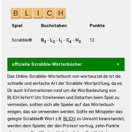
Spiel
Buchstaben
Punkte
Scrabble®
B
-
L
-
I
-
C
-
H
12
3
2
1
4
2
offizielle Scrabble-Wörterbücher
Das Online-Scrabble-Wörterbuch von wortwurzel.de ist die
Wortwurzel liefert mit Hilfe eines semantischen
schnelle und einfache Art der Scrabble-Wortprüfung, da es
Wortanalyse-Algorithmus gute Anhaltspunkte zu
Dir auch Informationen rund um die Wortbedeutung von
Wortbedeutung, Worttrennung und Wortform, um die
BLICH liefert! Um Streitereien und Debatten beim Spiel zu
Gültigkeit eines Wortes für das Scrabble-Spiel zu
vermeiden, sollten sich alle Spieler auf das Wörterbuch
bestimmen!
zugelassene Turnier Scrabble-
einigen, das sie verwenden werden. Sollte ein Mitspieler das
Wörterbücher sind:
gelegte Scrabble® Wort z.B.
BLICH
zu Unrecht beanstandet,
werden dem Spieler, der den Protest vortrug, zehn Punkte
Duden – Standardwerk in 12 Bänden