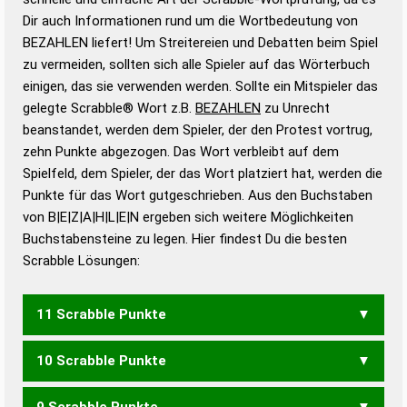
Wortanalyse-Algorithmus gute Anhaltspunkte zu
Dir auch Informationen rund um die Wortbedeutung von
Wortbedeutung, Worttrennung und Wortform, um die
BEZAHLEN liefert! Um Streitereien und Debatten beim Spiel
Gültigkeit eines Wortes für das Scrabble-Spiel zu
zu vermeiden, sollten sich alle Spieler auf das Wörterbuch
bestimmen!
zugelassene Turnier Scrabble-
einigen, das sie verwenden werden. Sollte ein Mitspieler das
Wörterbücher sind:
gelegte Scrabble® Wort z.B.
BEZAHLEN
zu Unrecht
beanstandet, werden dem Spieler, der den Protest vortrug,
Duden – Standardwerk in 12 Bänden
zehn Punkte abgezogen. Das Wort verbleibt auf dem
Duden – Richtiges und gutes
Spielfeld, dem Spieler, der das Wort platziert hat, werden die
Deutsch
Punkte für das Wort gutgeschrieben. Aus den Buchstaben
von B|E|Z|A|H|L|E|N ergeben sich weitere Möglichkeiten
Duden – Die deutsche Grammatik
Buchstabensteine zu legen. Hier findest Du die besten
Duden – Deutsches
Scrabble Lösungen:
Universalwörterbuch
11 Scrabble Punkte
10 Scrabble Punkte
BALZEN
BELZEN
ABLEHNE
9 Scrabble Punkte