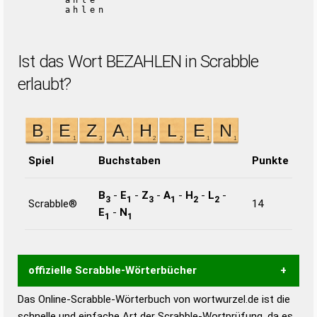
ahle
ahlen
Ist das Wort BEZAHLEN in Scrabble
erlaubt?
Spiel
Buchstaben
Punkte
B
-
E
-
Z
-
A
-
H
-
L
-
3
1
3
1
2
2
Scrabble®
14
E
-
N
1
1
offizielle Scrabble-Wörterbücher
Das Online-Scrabble-Wörterbuch von wortwurzel.de ist die
Wortwurzel liefert mit Hilfe eines semantischen
schnelle und einfache Art der Scrabble-Wortprüfung, da es