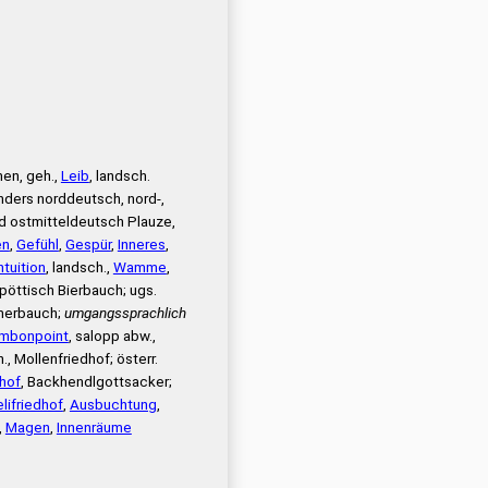
n, geh.,
Leib
, landsch.
ders norddeutsch, nord-,
und ostmitteldeutsch Plauze,
en
,
Gefühl
,
Gespür
,
Inneres
,
ntuition
, landsch.,
Wamme
,
spöttisch Bierbauch; ugs.
hmerbauch;
umgangssprachlich
mbonpoint
, salopp abw.,
h., Mollenfriedhof; österr.
hof
, Backhendlgottsacker;
lifriedhof
,
Ausbuchtung
,
,
Magen
,
Innenräume