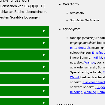
Punkte für das Wort
utsch
Wortform:
Buchstaben von B|A|U|C|H|T|E
ichkeiten Buchstabensteine zu
en – Die deutsche Grammatik
Substantiv
 besten Scrabble Lösungen:
en – Deutsches
Substantiv,Nachname
Synonyme:
fachspr.
(Medizin)
Abdome
umgangssprachlich
beson
mitteldeutsch
, mittel- 
salopp Ranzen,
Empfind
HT
BUCHET
BUCHTE
innere Stimme,
Instinkt
,
I
ugs. abw.,
Wampe
, ugs. 
abw. oder scherzh., Sc
BUCHE
BUCHT
Speckbauch, scherzh.,
E
Wanst
, berlinisch scherz
scherzh.,
Backhendlfried
schweiz. scherzh.,
Gügge
BEHAUT
Rundung
,
Wölbung
,
Darm
ECHT
EUCH
TUCH
UCHA