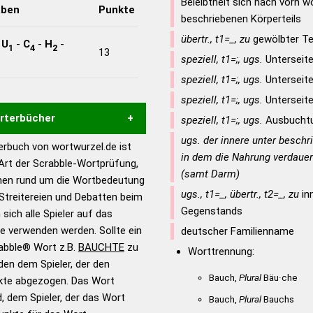
Beleibtheit sich nach vorn w
aben
Punkte
beschriebenen Körperteils
übertr., t1=_, zu
gewölbter Te
-
U
-
C
-
H
-
1
4
2
13
speziell, t1=;, ugs.
Unterseite
speziell, t1=;, ugs.
Unterseite
speziell, t1=;, ugs.
Unterseite
örterbücher
speziell, t1=;, ugs.
Ausbuchtu
ugs. der innere unter beschr
rbuch von wortwurzel.de ist
Hilfe eines semantischen
in dem die Nahrung verdauen
 Art der Scrabble-Wortprüfung,
s gute Anhaltspunkte zu
(samt Darm)
onen rund um die Wortbedeutung
ennung und Wortform, um die
ugs., t1=_, übertr., t2=_, zu
in
Streitereien und Debatten beim
für das Scrabble-Spiel zu
Gegenstands
 sich alle Spieler auf das
 Turnier Scrabble-
ie verwenden werden. Sollte ein
deutscher Familienname
rabble® Wort z.B.
BAUCHTE
zu
Worttrennung:
en dem Spieler, der den
en – Standardwerk in 12
Bauch,
Plural
Bäu·che
nkte abgezogen. Das Wort
nden
d, dem Spieler, der das Wort
Bauch,
Plural
Bauchs
en – Richtiges und gutes