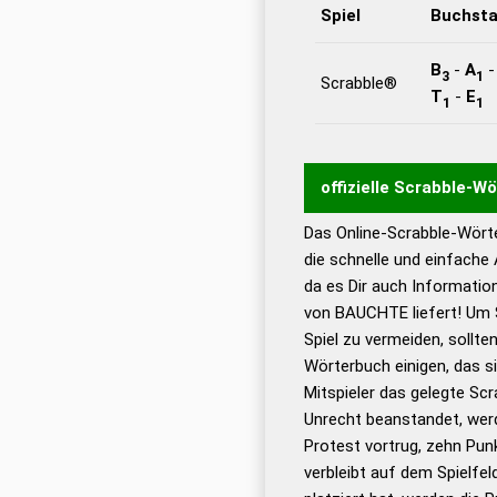
Spiel
Buchst
B
-
A
3
1
Scrabble®
T
-
E
1
1
offizielle Scrabble-W
Das Online-Scrabble-Wörte
Wortwurzel liefert mit 
die schnelle und einfache
Wortanalyse-Algorithmu
da es Dir auch Informati
Wortbedeutung, Worttr
von BAUCHTE liefert! Um 
Gültigkeit eines Wortes 
Spiel zu vermeiden, sollten
bestimmen!
zugelassene
Wörterbuch einigen, das s
Wörterbücher sind:
Mitspieler das gelegte Sc
Unrecht beanstandet, werd
Dud
Protest vortrug, zehn Pu
Bä
verbleibt auf dem Spielfel
Dud