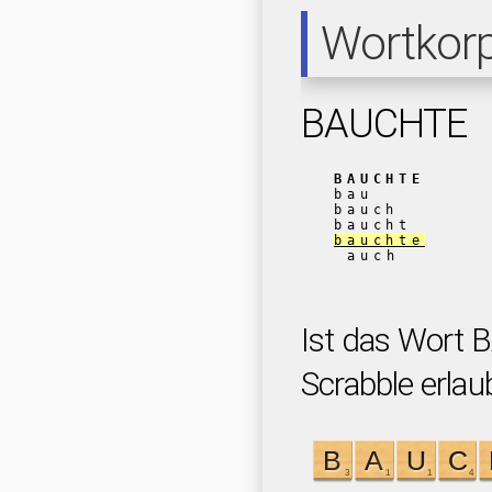
Wortkor
BAUCHTE
BAUCHTE
bau
bauch
baucht
bauchte
auch
Ist das Wort
Scrabble erlau