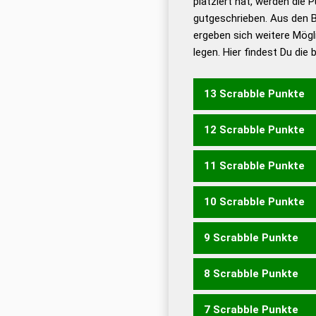
platziert hat, werden die 
De
gutgeschrieben. Aus den 
ergeben sich weitere Mögl
Dud
legen. Hier findest Du die
Dud
Universalwörterbuch
13 Scrabble Punkte
12 Scrabble Punkte
BAUCHET
11 Scrabble Punkte
BAUCHE
BEACHT
BEUC
CHUTBA
10 Scrabble Punkte
BACHE
BEACH
BEUCH
9 Scrabble Punkte
BACH
BUCH
TAUCHE
8 Scrabble Punkte
ACHTE
TAUCH
TUCHE
7 Scrabble Punkte
ABC
CAB
ACHT
CHAT