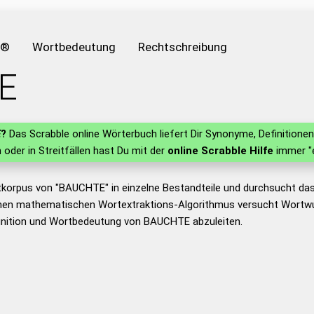
e®
Wortbedeutung
Rechtschreibung
E
E
?
Das Scrabble online Wörterbuch liefert Dir Synonyme, Definition
n oder in Streitfällen hast Du mit der
online Scrabble Hilfe
immer "e
tkorpus von "BAUCHTE" in einzelne Bestandteile und durchsucht d
nen mathematischen Wortextraktions-Algorithmus versucht Wortwu
inition und Wortbedeutung von BAUCHTE abzuleiten.