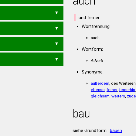
auch
HABET
HAUBE
HABE
HABT
HEBT
HUBE
und ferner
AUTE
BETAU
TAUBE
Worttrennung:
HAB
HEB
HUB
ABTE
ABTU
BETA
BETU
BEUT
TABE
auch
E
HAUET
HAUTE
E
HAUT
HEUT
HUTE
Wortform:
E
Adverb
Synonyme:
UTE
außerdem
, des Weiteren
ebenso
,
ferner
,
fernerhin
gleichsam
,
weiters
,
zud
bau
siehe Grundform :
bauen