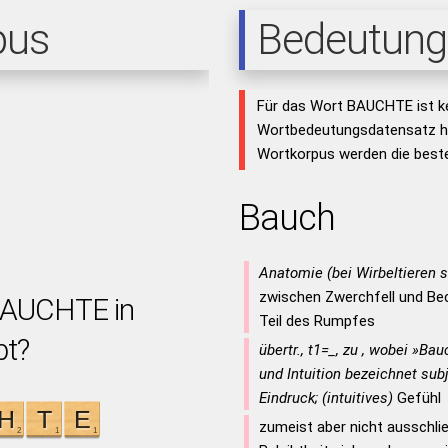
pus
Bedeutung
Für das Wort BAUCHTE ist k
Wortbedeutungsdatensatz hi
Wortkorpus werden die beste
Bauch
Anatomie (bei Wirbeltieren
zwischen Zwerchfell und Bec
 BAUCHTE in
Teil des Rumpfes
bt?
übertr., t1=_, zu , wobei »Ba
und Intuition bezeichnet sub
Eindruck; (intuitives)
Gefühl
zumeist aber nicht ausschli