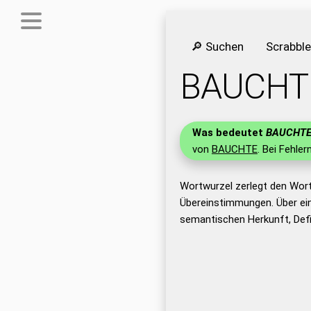
🔎 Suchen
Scrabbl
BAUCHT
Was bedeutet
BAUCHT
von
BAUCHTE
. Bei Fehler
Wortwurzel zerlegt den Wor
Übereinstimmungen. Über ei
semantischen Herkunft, Def