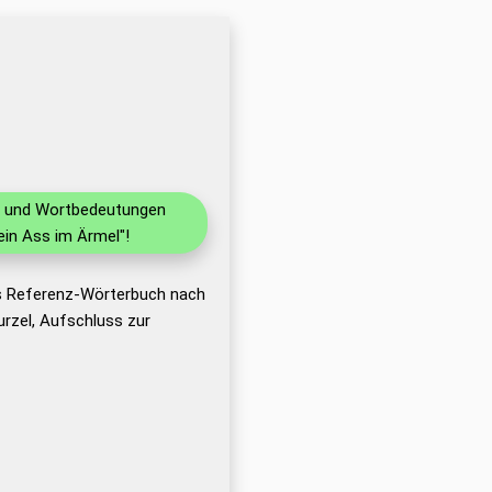
en und Wortbedeutungen
in Ass im Ärmel"!
as Referenz-Wörterbuch nach
rzel, Aufschluss zur