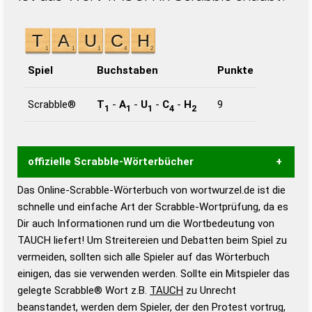
Spiel
Buchstaben
Punkte
Scrabble®
T
-
A
-
U
-
C
-
H
9
1
1
1
4
2
offizielle Scrabble-Wörterbücher
Das Online-Scrabble-Wörterbuch von wortwurzel.de ist die
Wortwurzel liefert mit Hilfe eines semantischen
schnelle und einfache Art der Scrabble-Wortprüfung, da es
Wortanalyse-Algorithmus gute Anhaltspunkte zu
Dir auch Informationen rund um die Wortbedeutung von
Wortbedeutung, Worttrennung und Wortform, um die
TAUCH liefert! Um Streitereien und Debatten beim Spiel zu
Gültigkeit eines Wortes für das Scrabble-Spiel zu
vermeiden, sollten sich alle Spieler auf das Wörterbuch
bestimmen!
zugelassene Turnier Scrabble-
einigen, das sie verwenden werden. Sollte ein Mitspieler das
Wörterbücher sind:
gelegte Scrabble® Wort z.B.
TAUCH
zu Unrecht
beanstandet, werden dem Spieler, der den Protest vortrug,
Duden – Standardwerk in 12 Bänden