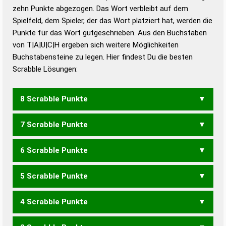
zehn Punkte abgezogen. Das Wort verbleibt auf dem
Duden – Richtiges und gutes
Spielfeld, dem Spieler, der das Wort platziert hat, werden die
Deutsch
Punkte für das Wort gutgeschrieben. Aus den Buchstaben
von T|A|U|C|H ergeben sich weitere Möglichkeiten
Duden – Die deutsche Grammatik
Buchstabensteine zu legen. Hier findest Du die besten
Duden – Deutsches
Scrabble Lösungen:
Universalwörterbuch
8 Scrabble Punkte
7 Scrabble Punkte
ACHT
CHAT
TUCH
UCHA
6 Scrabble Punkte
ACH
5 Scrabble Punkte
ACT
CUT
4 Scrabble Punkte
HAUT