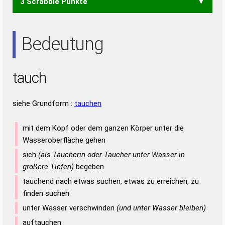
3 Scrabble Punkte
HAT
HAU
HUT
UTA
Bedeutung
tauch
siehe Grundform :
tauchen
mit dem Kopf oder dem ganzen Körper unter die
Wasseroberfläche gehen
sich
(als Taucherin oder Taucher unter Wasser in
größere Tiefen)
begeben
tauchend nach etwas suchen, etwas zu erreichen, zu
finden suchen
unter Wasser verschwinden
(und unter Wasser bleiben)
auftauchen