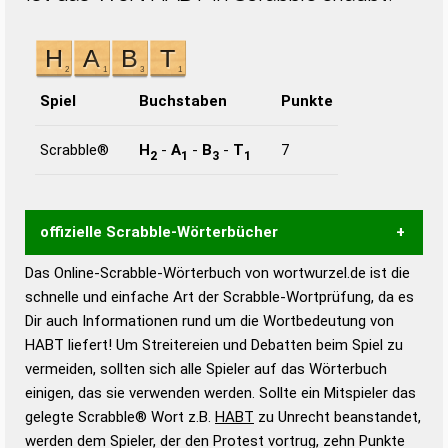
Spiel
Buchstaben
Punkte
Scrabble®
H
-
A
-
B
-
T
7
2
1
3
1
offizielle Scrabble-Wörterbücher
Das Online-Scrabble-Wörterbuch von wortwurzel.de ist die
Wortwurzel liefert mit Hilfe eines semantischen
schnelle und einfache Art der Scrabble-Wortprüfung, da es
Wortanalyse-Algorithmus gute Anhaltspunkte zu
Dir auch Informationen rund um die Wortbedeutung von
Wortbedeutung, Worttrennung und Wortform, um die
HABT liefert! Um Streitereien und Debatten beim Spiel zu
Gültigkeit eines Wortes für das Scrabble-Spiel zu
vermeiden, sollten sich alle Spieler auf das Wörterbuch
bestimmen!
zugelassene Turnier Scrabble-
einigen, das sie verwenden werden. Sollte ein Mitspieler das
Wörterbücher sind:
gelegte Scrabble® Wort z.B.
HABT
zu Unrecht beanstandet,
werden dem Spieler, der den Protest vortrug, zehn Punkte
Duden – Standardwerk in 12 Bänden