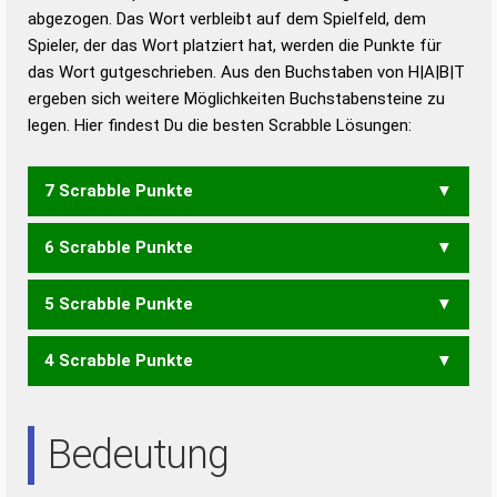
abgezogen. Das Wort verbleibt auf dem Spielfeld, dem
Duden – Richtiges und gutes
Spieler, der das Wort platziert hat, werden die Punkte für
Deutsch
das Wort gutgeschrieben. Aus den Buchstaben von H|A|B|T
ergeben sich weitere Möglichkeiten Buchstabensteine zu
Duden – Die deutsche Grammatik
legen. Hier findest Du die besten Scrabble Lösungen:
Duden – Deutsches
Universalwörterbuch
7 Scrabble Punkte
6 Scrabble Punkte
BAHT
5 Scrabble Punkte
BAH
4 Scrabble Punkte
BAT
TAB
HAT
Bedeutung